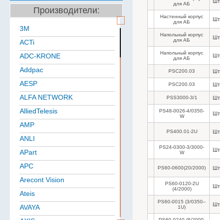
Шт
для АБ
Производители:
Настенный корпус
Шт
для АБ
3M
Напольный корпус
Шт
для АБ
ACTi
Напольный корпус
ADC-KRONE
Шт
для АБ
Addpac
PSC200.03
Шт
AESP
PSC200.03
Шт
ALFA NETWORK
PSS3000-3/1
Шт
AlliedTelesis
PS48-0026-4/0350-
Шт
W
AMP
PS400.01-2U
Шт
ANLI
PS24-0300-3/3000-
Шт
APart
W
APC
PS60-0600(20/2000)
Шт
Arecont Vision
PS60-0120-2U
Шт
(4/2000)
Ateis
PS60-0015 (3/0350–
Шт
AVAYA
1U)
PS60-0240 (8/2000-