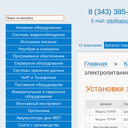
8 (343) 385
E-mail:
info@atmc
Активное оборудование
Системы видеонаблюдения
Источники питания
О компании
Каталог тов
Ноутбуки и планшеты
Программное обеспечение
Главная
»
К
Серверное оборудование
Системы хранения данных
электропитани
VoIP и Телефония
Пассивное оборудование
Установки 
Измерительное и сварочное
оборудование
Монтажный инструмент
Артикул
Пр
Оргтехника
Модуль TCP/IP
Шт
Аккумуляторы для ИБП
Модуль TCP/IP
Шт
Снято с производства
Настенный корпус