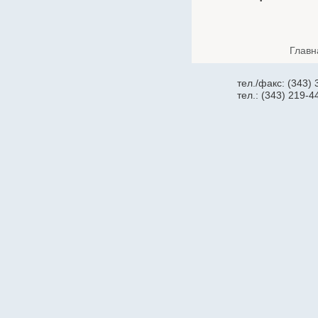
iRZ
Jabra
Kramer
Главн
Krauler
KROKSr
тел./факс: (343)
тел.: (343) 219-4
Lanmaster
Legrand
Leoch
Liebert
Lovol
Marathon
Matrix
Mean Well
MDX
MlaxLink
Motorola