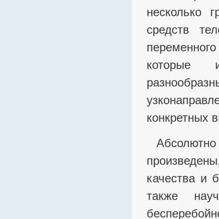
Fanvil
несколько г
FIAMM
средств тел
Fluke Networks
Fujikura
переменног
Fujitsu
которые 
General Security
разнообра
Gembird
GigaLink
узконаправ
Grandstream
конкретных в
Hewlett-Packard
Hiden
Абсолют
Hikvision
произведе
HP Networking
качества и б
Huawei
Hyperline
также нау
Ippon
бесперебойно