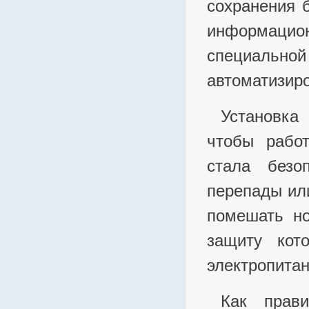
CyberPower
сохранения 
Dahua
информацион
Dell
специально
Deutz
автоматизир
Daewoo
D-Link
Установка 
Delta
Delta ИБП
чтобы рабо
Eaton Powerware
стала безо
Ecovolt
перепады или
EFFEKTA
помешать но
Eltex
Emilink
защиту кот
Escene
электропитан
Estap
Evada
Как прави