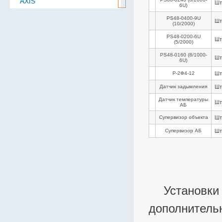
AXIS
Шт
6U)
Aten
PS48-0400-9U
Шт
(10/2000)
BAE
PS48-0200-6U
Шт
Baselevel
(5/2000)
PS48-0160 (8/1000-
Bastion
Шт
6U)
Belden
Р-2Ф4-12
Шт
B.B. Battery
Датчик задымления
Шт
BoshSecurity
Датчик температуры
Шт
АБ
cabletech
Супервизор объекта
Шт
Cablexpert
Супервизор АБ
Шт
CISCO
Community
CONTEG
Cronyx
Установк
CSB
дополнитель
Cummins