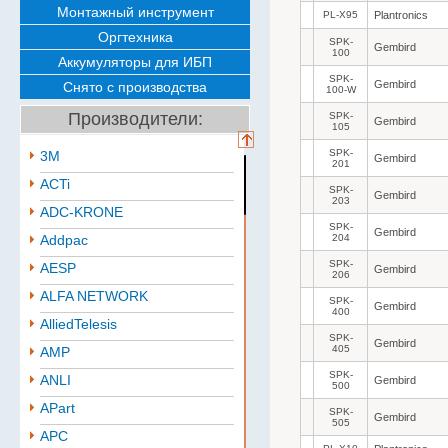
Монтажный инструмент
PL-X95
Plantronics
Оргтехника
SPK-
Gembird
100
Аккумуляторы для ИБП
SPK-
Gembird
Снято с производства
100-W
Производители:
SPK-
Gembird
105
SPK-
3M
Gembird
201
ACTi
SPK-
Gembird
203
ADC-KRONE
SPK-
Gembird
Addpac
204
SPK-
AESP
Gembird
206
ALFA NETWORK
SPK-
Gembird
400
AlliedTelesis
SPK-
Gembird
405
AMP
SPK-
ANLI
Gembird
500
APart
SPK-
Gembird
505
APC