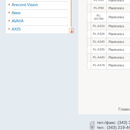
PL-X10
Plantronics
Arecont Vision
PL-P90
Plantronics
Ateis
PL-
Plantronics
GC780
AVAYA
PL-A310
Plantronics
AXIS
PL-A326
Plantronics
Aten
PL-A345
Plantronics
BAE
PL-A355
Plantronics
Baselevel
PL-A440
Plantronics
Bastion
PL-A478
Plantronics
Belden
B.B. Battery
BoshSecurity
cabletech
Cablexpert
Главн
CISCO
Community
тел./факс: (343)
CONTEG
тел.: (343) 219-4