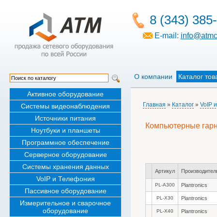
8 (343) 385
E-mail:
info@atmc
О компании
Каталог тов
Активное оборудование
Главная
»
Каталог
»
VoIP 
Системы видеонаблюдения
Источники питания
Компьютерные гар
Ноутбуки и планшеты
Программное обеспечение
Серверное оборудование
Системы хранения данных
Артикул
Производител
VoIP и Телефония
PL-A300
Plantronics
Пассивное оборудование
PL-X30
Plantronics
Измерительное и сварочное
оборудование
PL-X40
Plantronics