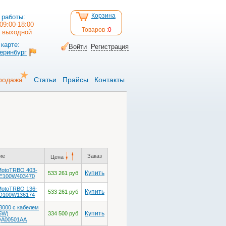
Корзина
 работы:
09:00-18:00
Товаров :
0
: выходной
карте:
Войти
Регистрация
теринбург
родажа
Статьи
Прайсы
Контакты
ие
Заказ
Цена
MotoTRBO 403-
Купить
533 261 руб
E100W403470
MotoTRBO 136-
Купить
533 261 руб
D100W136174
3000 с кабелем
Купить
5W)
334 500 руб
A00501AA