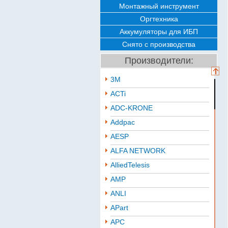
Монтажный инструмент
Оргтехника
Аккумуляторы для ИБП
Снято с производства
Производители:
3M
ACTi
ADC-KRONE
Addpac
AESP
ALFA NETWORK
AlliedTelesis
AMP
ANLI
APart
APC