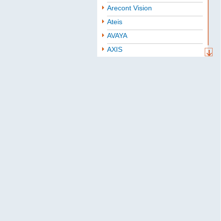
Arecont Vision
Ateis
AVAYA
AXIS
Aten
BAE
Baselevel
Bastion
Belden
B.B. Battery
BoshSecurity
cabletech
Cablexpert
CISCO
Community
CONTEG