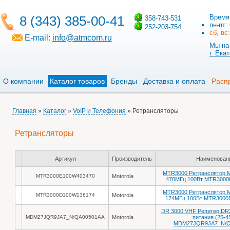
8 (343) 385-00-41
Время
358-743-531
пн-пт:
252-203-754
сб, вс
E-mail:
info@atmcom.ru
Мы на 
г. Ека
О компании
Каталог товаров
Бренды
Доставка и оплата
Расп
Главная
»
Каталог
»
VoIP и Телефония
» Ретрансляторы
Ретрансляторы
Артикул
Производитель
Наименован
MTR3000 Ретранслятор 
MTR3000E100W403470
Motorola
470МГц 100Вт MTR3000
MTR3000 Ретранслятор 
MTR3000D100W136174
Motorola
174МГц 100Вт MTR3000
DR 3000 VHF Репитер DR
MDM27JQR9JA7_N/QA00501AA
Motorola
питания (25-4
MDM27JQR9JA7_N/Q