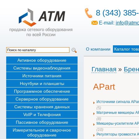
8 (343) 385
E-mail:
info@atmc
О компании
Каталог тов
Активное оборудование
Системы видеонаблюдения
Главная
»
Бре
Источники питания
Ноутбуки и планшеты
APart
Программное обеспечение
Серверное оборудование
Источники сигнала APar
Системы хранения данных
(5)
Матричные микшеры AP
VoIP и Телефония
(8)
Пассивное оборудование
Микшеры-усилители AP
Измерительное и сварочное
(10)
Регуляторы громкости A
оборудование