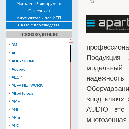
(11)
Монтажный инструмент
Оргтехника
Аккумуляторы для ИБП
Снято с производства
Производители:
3M
профессион
ACTi
Продукция
ADC-KRONE
модельный 
Addpac
надежност
AESP
ALFA NETWORK
Оборудовани
AlliedTelesis
«под ключ» 
AMP
AUDIO это 
ANLI
APart
многозонна
APC