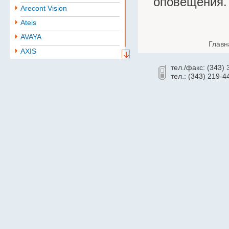
оповещения.
Arecont Vision
Ateis
AVAYA
Главн
AXIS
Aten
тел./факс: (343)
тел.: (343) 219-4
BAE
Baselevel
Bastion
Belden
B.B. Battery
BoshSecurity
cabletech
Cablexpert
CISCO
Community
CONTEG