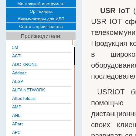
Монтажный инструмент
USR IoT
(
Оргтехника
Аккумуляторы для ИБП
USR IOT сфо
Снято с производства
телекомму
Производители:
Продукция к
3M
в широком
ACTi
оборудова
ADC-KRONE
Addpac
последовател
AESP
ALFA NETWORK
USRIOT бы
AlliedTelesis
помощью с
AMP
дистанционн
ANLI
своих клие
APart
APC
развиваться 