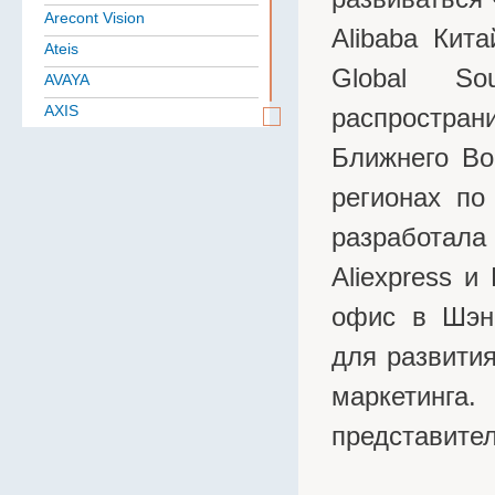
Arecont Vision
Alibaba Кита
Ateis
Global S
AVAYA
AXIS
распространи
Aten
Ближнего Во
BAE
регионах по
Baselevel
разработала
Bastion
Belden
Aliexpress и
B.B. Battery
офис в Шэн
BoshSecurity
для развити
cabletech
Cablexpert
маркетинг
CISCO
представител
Community
CONTEG