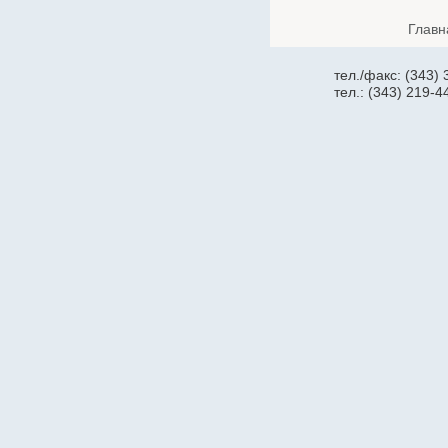
Cronyx
Главн
CSB
Cummins
тел./факс: (343)
тел.: (343) 219-4
CyberPower
Dahua
Dell
Deutz
Daewoo
D-Link
Delta
Delta ИБП
Eaton Powerware
Ecovolt
EFFEKTA
Eltex
Emilink