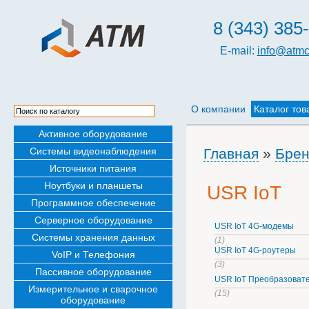
8 (343) 385
E-mail:
info@atmc
О компании
Каталог тов
Активное оборудование
Системы видеонаблюдения
Главная
»
Бре
Источники питания
Ноутбуки и планшеты
USR IoT
Программное обеспечение
Серверное оборудование
USR IoT 4G-модемы
Системы хранения данных
(1)
USR IoT 4G-роутеры
VoIP и Телефония
(3)
Пассивное оборудование
USR IoT Преобразоват
Измерительное и сварочное
(15)
оборудование