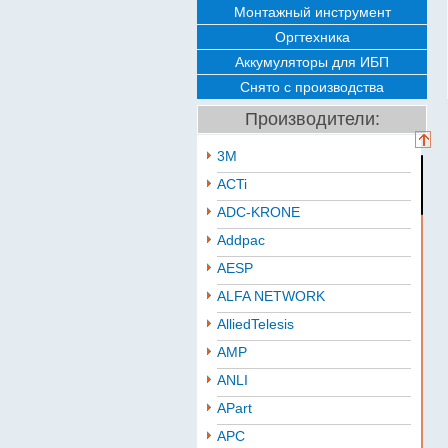
Монтажный инструмент
Оргтехника
Аккумуляторы для ИБП
Снято с производства
Производители:
3M
ACTi
ADC-KRONE
Addpac
AESP
ALFA NETWORK
AlliedTelesis
AMP
ANLI
APart
APC