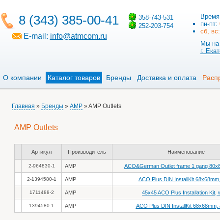
8 (343) 385-00-41
Время
358-743-531
пн-пт:
252-203-754
сб, вс
E-mail:
info@atmcom.ru
Мы на 
г. Ека
О компании
Каталог товаров
Бренды
Доставка и оплата
Расп
Главная
»
Бренды
»
AMP
» AMP Outlets
AMP Outlets
Артикул
Производитель
Наименование
2-964830-1
AMP
ACO&German Outlet frame 1 gang 80x
2-1394580-1
AMP
ACO Plus DIN InstallKit 68x68mm,
1711488-2
AMP
45x45 ACO Plus Installation Kit, 
1394580-1
AMP
ACO Plus DIN InstallKit 68x68mm,