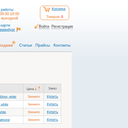
Корзина
 работы:
09:00-18:00
Товаров :
0
: выходной
карте:
Войти
Регистрация
теринбург
родажа
Статьи
Прайсы
Контакты
Заказ
Цена
Купить
80mm, white
Звоните
Купить
 white
Звоните
Купить
white
Звоните
Купить
 almond
Звоните