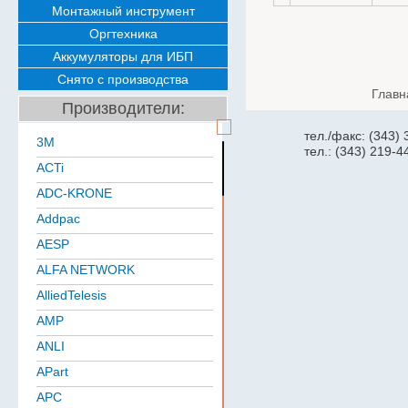
Монтажный инструмент
Оргтехника
Аккумуляторы для ИБП
Снято с производства
Главн
Производители:
тел./факс: (343)
3M
тел.: (343) 219-4
ACTi
ADC-KRONE
Addpac
AESP
ALFA NETWORK
AlliedTelesis
AMP
ANLI
APart
APC