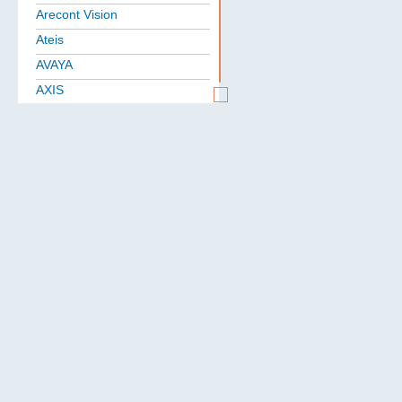
Arecont Vision
Ateis
AVAYA
AXIS
Aten
BAE
Baselevel
Bastion
Belden
B.B. Battery
BoshSecurity
cabletech
Cablexpert
CISCO
Community
CONTEG