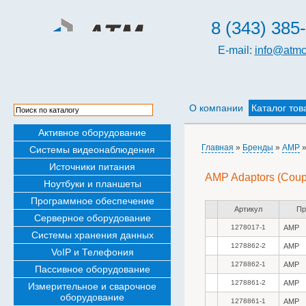
8 (343) 385
E-mail:
info@atmc
О компании
Каталог тов
Активное оборудование
Главная
»
Бренды
»
AMP
»
Системы видеонаблюдения
Источники питания
AMP Adaptors (Coupl
Ноутбуки и планшеты
Программное обеспечение
Артикул
Пр
Серверное оборудование
1278017-1
AMP
Системы хранения данных
1278862-2
AMP
VoIP и Телефония
1278862-1
AMP
Пассивное оборудование
1278861-2
AMP
Измерительное и сварочное
оборудование
1278861-1
AMP