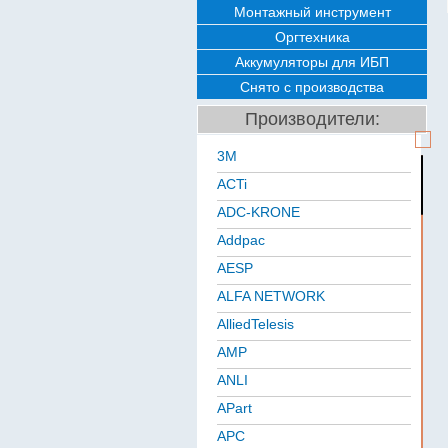
Монтажный инструмент
Оргтехника
Аккумуляторы для ИБП
Снято с производства
Производители:
3M
ACTi
ADC-KRONE
Addpac
AESP
ALFA NETWORK
AlliedTelesis
AMP
ANLI
APart
APC