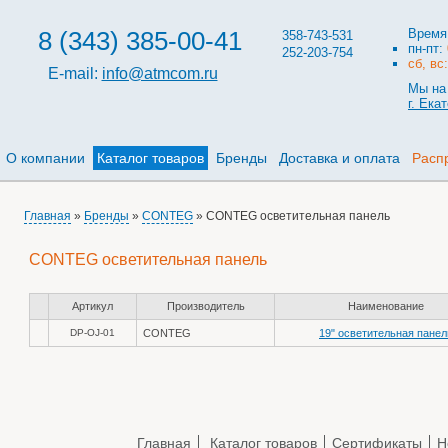
8 (343) 385-00-41
Время
358-743-531
пн-пт:
252-203-754
сб, вс
E-mail:
info@atmcom.ru
Мы на 
г. Ека
О компании
Каталог товаров
Бренды
Доставка и оплата
Расп
Главная
»
Бренды
»
CONTEG
» CONTEG осветительная панель
CONTEG осветительная панель
Артикул
Производитель
Наименование
DP-OJ-01
CONTEG
19" осветительная панел
Главная
Каталог товаров
Сертификаты
Н