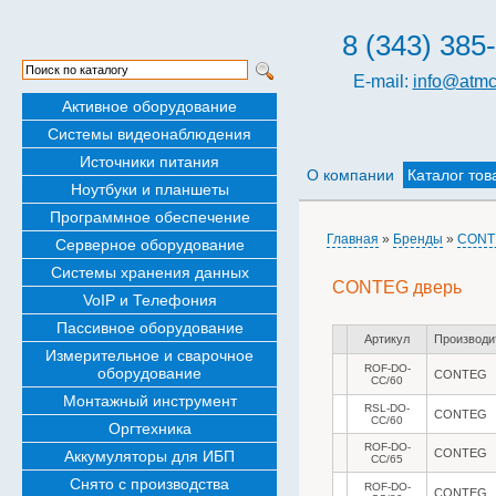
8 (343) 385
E-mail:
info@atmc
Активное оборудование
Системы видеонаблюдения
Источники питания
О компании
Каталог тов
Ноутбуки и планшеты
Программное обеспечение
Главная
»
Бренды
»
CONT
Серверное оборудование
Системы хранения данных
CONTEG дверь
VoIP и Телефония
Пассивное оборудование
Артикул
Производи
Измерительное и сварочное
ROF-DO-
оборудование
CONTEG
CC/60
Монтажный инструмент
RSL-DO-
CONTEG
CC/60
Оргтехника
ROF-DO-
CONTEG
Аккумуляторы для ИБП
CC/65
Снято с производства
ROF-DO-
CONTEG