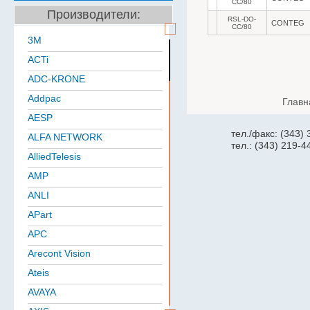
CC/80
Производители:
RSL-DO-
CONTEG
CC/80
3M
ACTi
ADC-KRONE
Addpac
Главн
AESP
тел./факс: (343)
ALFA NETWORK
тел.: (343) 219-4
AlliedTelesis
AMP
ANLI
APart
APC
Arecont Vision
Ateis
AVAYA