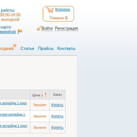
Корзина
 работы:
09:00-18:00
Товаров :
0
: выходной
карте:
Войти
Регистрация
теринбург
родажа
Статьи
Прайсы
Контакты
Заказ
Цена
 апгрейда 1 порт
Купить
Звоните
нзия апгрейда 1
Купить
Звоните
 апгрейда 1 порт
Купить
Звоните