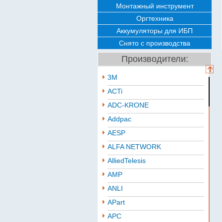
Монтажный инструмент
Оргтехника
Аккумуляторы для ИБП
Снято с производства
Производители:
3M
ACTi
ADC-KRONE
Addpac
AESP
ALFA NETWORK
AlliedTelesis
AMP
ANLI
APart
APC