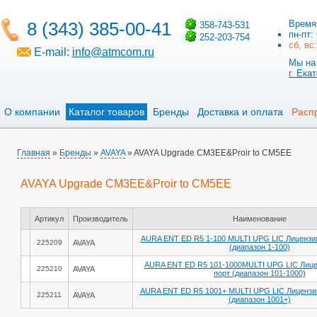
8 (343) 385-00-41
Время
358-743-531
пн-пт:
252-203-754
сб, вс
E-mail:
info@atmcom.ru
Мы на 
г. Ека
О компании
Каталог товаров
Бренды
Доставка и оплата
Расп
Главная
»
Бренды
»
AVAYA
» AVAYA Upgrade CM3EE&Proir to CM5EE
AVAYA Upgrade CM3EE&Proir to CM5EE
Артикул
Производитель
Наименование
AURA ENT ED R5 1-100 MULTI UPG LIC Лицензия
225209
AVAYA
(диапазон 1-100)
AURA ENT ED R5 101-1000MULTI UPG LIC Лице
225210
AVAYA
порт (диапазон 101-1000)
AURA ENT ED R5 1001+ MULTI UPG LIC Лицензия
225211
AVAYA
(диапазон 1001+)