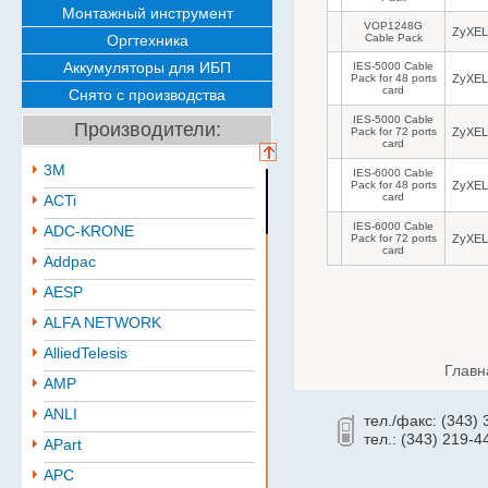
Монтажный инструмент
VOP1248G
ZyXEL
Оргтехника
Cable Pack
Аккумуляторы для ИБП
IES-5000 Cable
Pack for 48 ports
ZyXEL
card
Снято с производства
IES-5000 Cable
Производители:
Pack for 72 ports
ZyXEL
card
3M
IES-6000 Cable
Pack for 48 ports
ZyXEL
card
ACTi
IES-6000 Cable
ADC-KRONE
Pack for 72 ports
ZyXEL
card
Addpac
AESP
ALFA NETWORK
AlliedTelesis
Главн
AMP
ANLI
тел./факс: (343)
тел.: (343) 219-4
APart
APC