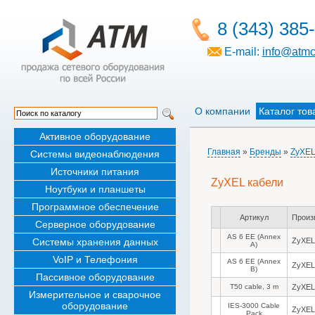
8 (343) 385
E-mail:
info@atmc
О компании
Каталог тов
Активное оборудование
Главная
»
Бренды
»
ZyXE
Системы видеонаблюдения
Источники питания
ZyXEL кабели
Ноутбуки и планшеты
Программное обеспечение
Артикул
Произ
Серверное оборудование
AS 6 EE (Annex
Системы хранения данных
ZyXEL
A)
VoIP и Телефония
AS 6 EE (Annex
ZyXEL
B)
Пассивное оборудование
T50 cable, 3 m
ZyXEL
Измерительное и сварочное
оборудование
IES-3000 Cable
ZyXEL
Pack