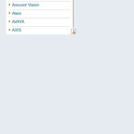
Arecont Vision
Ateis
AVAYA
AXIS
Aten
BAE
Baselevel
Bastion
Belden
B.B. Battery
BoshSecurity
cabletech
Cablexpert
CISCO
Community
CONTEG