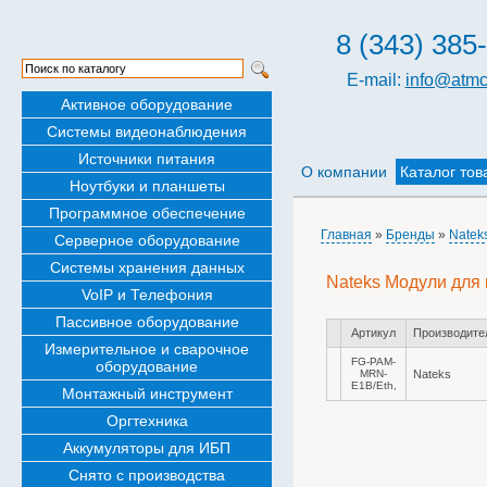
8 (343) 385
E-mail:
info@atmc
Активное оборудование
Системы видеонаблюдения
Источники питания
О компании
Каталог тов
Ноутбуки и планшеты
Программное обеспечение
Главная
»
Бренды
»
Natek
Серверное оборудование
Системы хранения данных
Nateks Модули для 
VoIP и Телефония
Пассивное оборудование
Артикул
Производите
Измерительное и сварочное
FG-PAM-
оборудование
MRN-
Nateks
E1B/Eth,
Монтажный инструмент
Оргтехника
Аккумуляторы для ИБП
Снято с производства