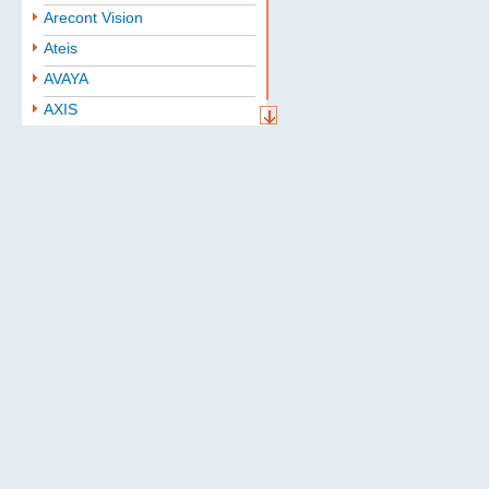
Arecont Vision
Ateis
AVAYA
AXIS
Aten
BAE
Baselevel
Bastion
Belden
B.B. Battery
BoshSecurity
cabletech
Cablexpert
CISCO
Community
CONTEG