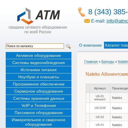
8 (343) 385
E-mail:
info@atmc
О компании
Каталог тов
Активное оборудование
Главная
»
Бренды
»
Natek
Системы видеонаблюдения
Источники питания
Nateks Абонентские
Ноутбуки и планшеты
Программное обеспечение
Артикул
Производи
Серверное оборудование
US-21
Системы хранения данных
Nateks
release1
VoIP и Телефония
US-21W
Nateks
Пассивное оборудование
US-22
Nateks
Измерительное и сварочное
оборудование
US-21
Nateks