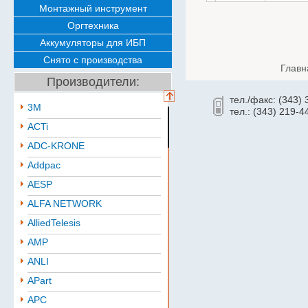
Монтажный инструмент
Оргтехника
Аккумуляторы для ИБП
Снято с производства
Главн
Производители:
тел./факс: (343)
3M
тел.: (343) 219-4
ACTi
ADC-KRONE
Addpac
AESP
ALFA NETWORK
AlliedTelesis
AMP
ANLI
APart
APC