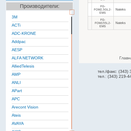
Производители:
FG-
Nateks
FOM2,5GL2-
EMS
3M
FG-
Nateks
FOM155L2-
ACTi
EMS
ADC-KRONE
Addpac
AESP
ALFA NETWORK
Главн
AlliedTelesis
тел./факс: (343)
AMP
тел.: (343) 219-4
ANLI
APart
APC
Arecont Vision
Ateis
AVAYA