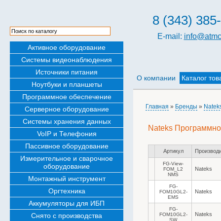
8 (343) 385
E-mail:
info@atmc
Активное оборудование
Системы видеонаблюдения
Источники питания
О компании
Каталог тов
Ноутбуки и планшеты
Программное обеспечение
Главная
»
Бренды
»
Natek
Серверное оборудование
Системы хранения данных
Nateks Программно
VoIP и Телефония
Пассивное оборудование
Артикул
Производ
Измерительное и сварочное
FG-View-
оборудование
Nateks
FOM_L2
NMS
Монтажный инструмент
FG-
Оргтехника
Nateks
FOM10GL2-
EMS
Аккумуляторы для ИБП
FG-
Nateks
Снято с производства
FOM10GL2-
SW