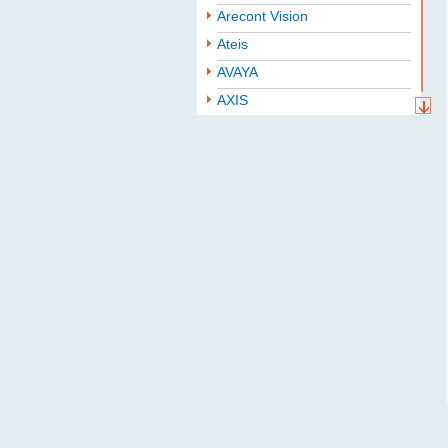
Arecont Vision
Ateis
AVAYA
AXIS
Aten
BAE
Baselevel
Bastion
Belden
B.B. Battery
BoshSecurity
cabletech
Cablexpert
CISCO
Community
CONTEG