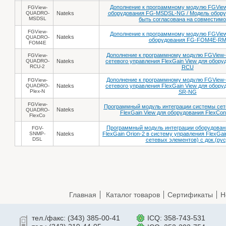
Дополнение к программному модулю FGVi
FGView-
QUADRO-
Nateks
оборудования FG-MSDSL-NG / Модель обору
MSDSL
быть согласована на совместимо
FGView-
Дополнение к программному модулю FGVi
Nateks
QUADRO-
оборудования FG-FOM4E-R
FOM4E
Дополнение к программному модулю FGView
FGView-
QUADRO-
Nateks
сетевого управления FlexGain View для обор
RCU-2
RCU
Дополнение к программному модулю FGView
FGView-
QUADRO-
Nateks
сетевого управления FlexGain View для обору
Plex-N
SR-NG
FGView-
Программный модуль интеграции системы сет
Nateks
QUADRO-
FlexGain View для оборудования FlexCon
FlexCo
Программный модуль интеграции оборудовани
FGV-
SNMP-
Nateks
FlexGain Orion-2 в систему управления FlexGain
DSL
сетевых элементов) с док.(рус
Главная
Каталог товаров
Сертификаты
Н
тел./факс: (343) 385-00-41
ICQ: 358-743-531