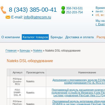
8 (343) 385-00-41
Время
358-743-531
пн-пт:
252-203-754
сб, вс
E-mail:
info@atmcom.ru
Мы на 
г. Ека
О компании
Каталог товаров
Бренды
Доставка и оплата
Расп
Главная
»
Бренды
»
Nateks
» Nateks DSL-оборудование
Nateks DSL-оборудование
Артикул
Производитель
Наименование
FGView-
Дополнение к программному модулю FGVi
Nateks
Quadro-
конфигурирования FG-3L-RCU в
RCU
Программный модуль расширения количес
FGV-
SNMP-
Nateks
подключений устройств Megatrans-4 или Flex
DSL-R
системе управления FlexGain View 3.1.(О
Программный модуль интеграции оборудов
FGView-
FlexCon-
Nateks
2E1B/Eth в систему управления FlexGain Vie