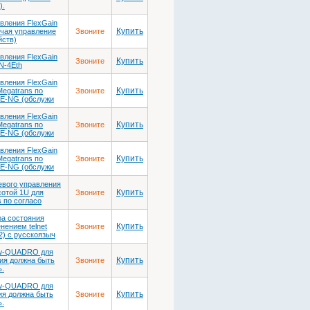
).
вления FlexGain
Купить
ючая управление
Звоните
йств)
вления FlexGain
Купить
Звоните
N-4Eth
вления FlexGain
Купить
Megatrans по
Звоните
XE-NG (обслужи
вления FlexGain
Купить
Megatrans по
Звоните
XE-NG (обслужи
вления FlexGain
Купить
Megatrans по
Звоните
XE-NG (обслужи
вого управления
Купить
сотой 1U для
Звоните
 по согласо
а состояния
Купить
ением telnet
Звоните
2) c русскоязыч
ew-QUADRO для
Купить
ия должна быть
Звоните
ь.
ew-QUADRO для
Купить
ия должна быть
Звоните
ь.