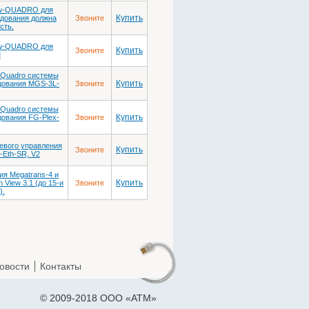
ew-QUADRO для
Купить
дования должна
Звоните
сть.
ew-QUADRO для
Купить
Звоните
M
-Quadro системы
Купить
удования MGS-3L-
Звоните
-Quadro системы
Купить
дования FG-Plex-
Звоните
евого управления
Купить
Звоните
-Eth-SR, V2
я Megatrans-4 и
Купить
 View 3.1 (до 15-и
Звоните
).
овости
Контакты
© 2009-2018 ООО «АТМ»