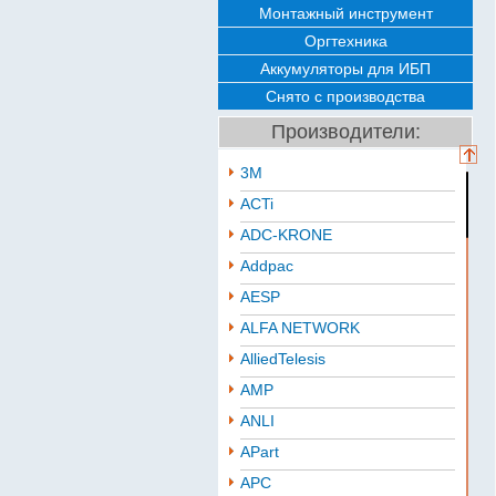
Монтажный инструмент
Оргтехника
Аккумуляторы для ИБП
Снято с производства
Производители:
3M
ACTi
ADC-KRONE
Addpac
AESP
ALFA NETWORK
AlliedTelesis
AMP
ANLI
APart
APC