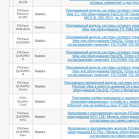
2E1B/
сетевых элементов) с док.(рус
Программный модуль системы сетевого упра
FGView-
FlexCon-
Nateks
View 3.1. для оборудования FlexCon-VF (вкл
VF-RC
MGS-3L-SRL-RCU, до 15-ти устро
Программный модуль системы сетевого упра
FGView-
Nateks
PAM-4Eth
View для оборудования FG-PAM-SA
Программный модуль системы сетевого упра
FGView-
Nateks
View для оборудования FlexDSL (Orion и 
QUADRO
согласованному перечню), FG-FOM4, FG-4
Программный модуль системы сетевого упра
FGView-
QUADRO-
Nateks
View для оборудования FlexDSL (Orion и 
E
согласованному перечню), FG-FOM4, FG-4
Программный модуль системы сетевого упра
FGView-
QUADRO-
Nateks
View для оборудования FlexDSL (Orion и 
R
согласованному перечню), FG-FOM4, FG-4
Программно-аппаратный модуль системы сете
FGView-
QUADRO-
Nateks
FlexGain View в корпусе шириной 19 и вы
1U-Int
оборудования FlexDSL (Orion и Megatrans
Программа конфигурирования и просмотр
FGV-
Quadro-
Nateks
телекоммуникационных устройств с примен
Conf
(Ethernet) или интерфейса типа VT100 (RS23
Дополнение к программному модулю FGVi
FGView-
QUADRO-
Nateks
оборудования NTU-128 / Модель оборудован
NTU
согласована на совместимост
Дополнение к программному модулю FGVi
FGView-
QUADRO-
Nateks
оборудования FG-Plex / Модель оборудован
Plex
согласована на совместимост