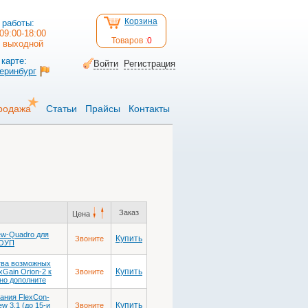
Корзина
 работы:
09:00-18:00
Товаров :
0
: выходной
карте:
Войти
Регистрация
теринбург
родажа
Статьи
Прайсы
Контакты
Заказ
Цена
ew-Quadro для
Купить
Звоните
 ОУП
тва возможных
Купить
Gain Orion-2 к
Звоните
дно дополните
ания FlexCon-
Купить
w 3.1 (до 15-и
Звоните