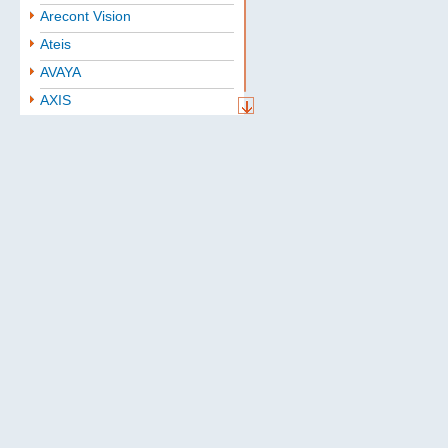
Arecont Vision
Ateis
AVAYA
AXIS
Aten
BAE
Baselevel
Bastion
Belden
B.B. Battery
BoshSecurity
cabletech
Cablexpert
CISCO
Community
CONTEG