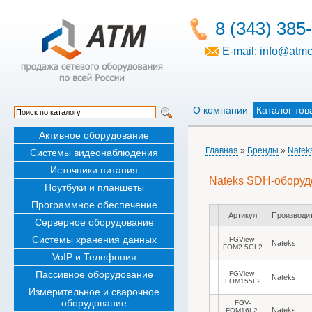
8 (343) 385
E-mail:
info@atmc
О компании
Каталог тов
Активное оборудование
Главная
»
Бренды
»
Natek
Системы видеонаблюдения
Источники питания
Nateks SDH-оборуд
Ноутбуки и планшеты
Программное обеспечение
Артикул
Производи
Серверное оборудование
Системы хранения данных
FGView-
Nateks
FOM2.5GL2
VoIP и Телефония
Пассивное оборудование
FGView-
Nateks
FOM155L2
Измерительное и сварочное
оборудование
FGV-
Nateks
FOM16L2-