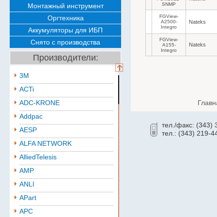
SNMP
Монтажный инструмент
FGView-
Оргтехника
A2500-
Nateks
Integro
Аккумуляторы для ИБП
FGView-
Снято с производства
Nateks
A155-
Integro
Производители:
3M
ACTi
ADC-KRONE
Главн
Addpac
тел./факс: (343)
AESP
тел.: (343) 219-4
ALFA NETWORK
AlliedTelesis
AMP
ANLI
APart
APC