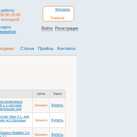
Корзина
 работы:
09:00-18:00
Товаров :
: выходной
карте:
Войти
Регистрация
теринбург
родажа
Статьи
Прайсы
Контакты
Цена
Заказ
тва возможных
Купить
nk-L к системе
Звоните
нительное под
Gain View 3.1. для
Купить
ием до 5 базовых
Звоните
teks-Multilink-3 в
Купить
Звоните
w 3.1