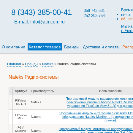
8 (343) 385-00-41
Время
358-743-531
пн-пт:
252-203-754
сб, вс
E-mail:
info@atmcom.ru
Мы на 
г. Ека
О компании
Каталог товаров
Бренды
Доставка и оплата
Расп
Главная
»
Бренды
»
Nateks
» Nateks Радио-системы
Nateks Радио-системы
Артикул
Производитель
Наименование
Программный модуль расширения количес
FGView-
Nateks
подключений базовых блоков Nateks-Multili
ML-L-R
управления FlexGain View 3.1.(Одно допол
Программный модуль интеграции в систему Flex
FGView-
Nateks
оборудования Nateks-Multilink-L (с подключен
ML-L
блоков)
FGV-
Программный модуль интеграции оборудования Na
Nateks
Multilink-
систему управления FlexGain Vie