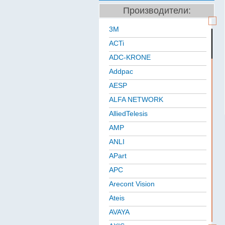
Производители:
3M
ACTi
ADC-KRONE
Addpac
AESP
ALFA NETWORK
AlliedTelesis
AMP
ANLI
APart
APC
Arecont Vision
Ateis
AVAYA