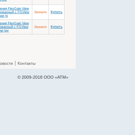
ния FlexGain View
Купить
ированный с FGView
Звоните
ии (р
ния FlexGain View
Купить
рованный с FGView
Звоните
ии (ру
овости
Контакты
© 2009-2018 ООО «АТМ»