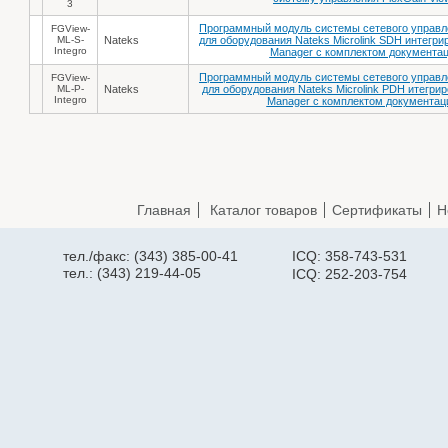
3
Программный модуль системы сетевого управле
FGView-
ML-S-
Nateks
для оборудования Nateks Microlink SDH интегр
Integro
Manager c комплектом документац
Программный модуль системы сетевого управле
FGView-
ML-P-
Nateks
для оборудования Nateks Microlink PDH итегри
Integro
Manager c комплектом документац
Главная
Каталог товаров
Сертификаты
Н
тел./факс: (343) 385-00-41
ICQ: 358-743-531
тел.: (343) 219-44-05
ICQ: 252-203-754