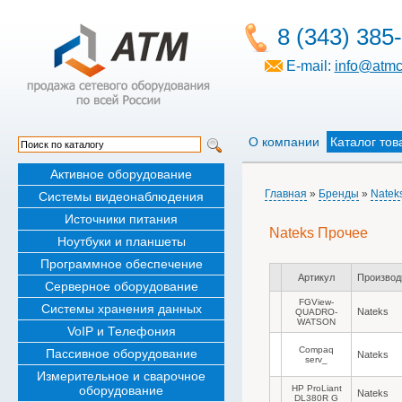
8 (343) 385
E-mail:
info@atmc
О компании
Каталог тов
Активное оборудование
Главная
»
Бренды
»
Natek
Системы видеонаблюдения
Источники питания
Nateks Прочее
Ноутбуки и планшеты
Программное обеспечение
Артикул
Производ
Серверное оборудование
FGView-
Системы хранения данных
Nateks
QUADRO-
WATSON
VoIP и Телефония
Compaq
Пассивное оборудование
Nateks
serv_
Измерительное и сварочное
оборудование
HP ProLiant
Nateks
DL380R G