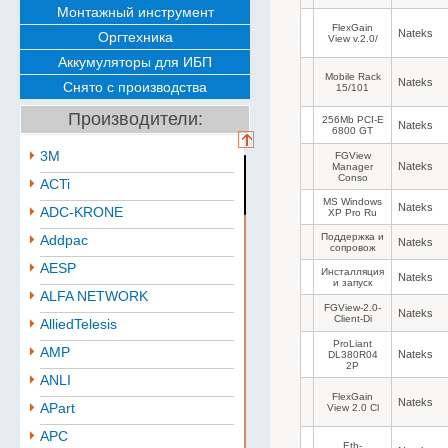
Монтажный инструмент
FlexGain
Nateks
Оргтехника
View v.2.0/
Аккумуляторы для ИБП
Mobile Rack
Nateks
Снято с производства
15/101
Производители:
256Mb PCI-E
Nateks
6800 GT
3M
FGView
Nateks
Manager
Conso
ACTi
MS Windows
Nateks
ADC-KRONE
XP Pro Ru
Поддержка и
Addpac
Nateks
сопровож
AESP
Инсталляция
Nateks
и запуск
ALFA NETWORK
FGView-2.0-
Nateks
Client-Di
AlliedTelesis
ProLiant
AMP
Nateks
DL380R04
2P
ANLI
FlexGain
Nateks
APart
View 2.0 Cl
APC
Eth-