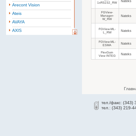
Nateks
1xRS232_RW
Arecont Vision
FGView-
Ateis
Manager-
Nateks
W_RW
AVAYA
FGView-ML-
AXIS
Nateks
L_RW
Aten
FGView-ML-
Nateks
ESMA
BAE
FlexGain
Nateks
Baselevel
View INTEG
Bastion
Belden
B.B. Battery
Главн
BoshSecurity
cabletech
тел./факс: (343)
Cablexpert
тел.: (343) 219-4
CISCO
Community
CONTEG