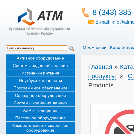
8 (343) 385
E-mail:
info@atmc
О компании
Каталог тов
Активное оборудование
Системы видеонаблюдения
Главная
»
Ката
Источники питания
продукты
»
C
Ноутбуки и планшеты
Products
Программное обеспечение
Серверное оборудование
Системы хранения данных
VoIP и Телефония
Пассивное оборудование
Измерительное и сварочное
оборудование