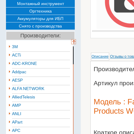
Монтажный инструмент
Оргтехника
Аккумуляторы для ИБП
Снято с производства
Производители:
3M
ACTi
Описание
Отзывы о тов
ADC-KRONE
Производител
Addpac
AESP
Артикул про
ALFA NETWORK
AlliedTelesis
Модель : F
AMP
Products 
ANLI
APart
APC
Краткое опи