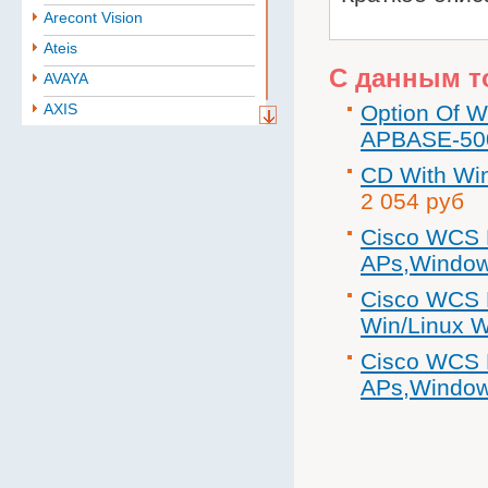
Arecont Vision
Ateis
С данным т
AVAYA
AXIS
Option Of W
APBASE-50
Aten
BAE
CD With Wi
2 054 руб
Baselevel
Bastion
Cisco WCS E
APs,Windo
Belden
B.B. Battery
Cisco WCS E
Win/Linux 
BoshSecurity
cabletech
Cisco WCS E
Cablexpert
APs,Windo
CISCO
Community
CONTEG