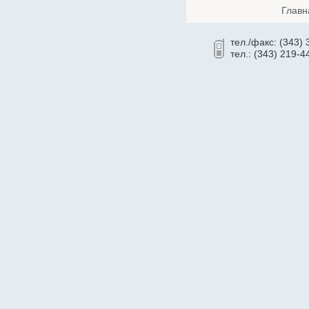
Главн
Cronyx
CSB
тел./факс: (343)
Cummins
тел.: (343) 219-4
CyberPower
Dahua
Dell
Deutz
Daewoo
D-Link
Delta
Delta ИБП
Eaton Powerware
Ecovolt
EFFEKTA
Eltex
Emilink