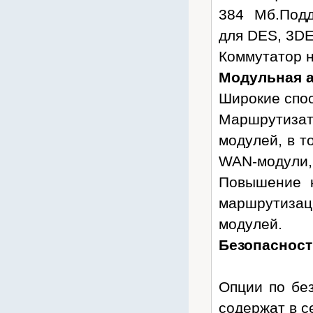
Huawei
384 Мб.Под
Hyperline
для DES, 3DE
Ippon
Коммутатор н
iRZ
Модульная а
Jabra
Широкие спос
Kramer
Маршрутиза
Krauler
модулей, в т
KROKSr
WAN-модули,
Lanmaster
Повышение к
Legrand
маршрутиза
Leoch
модулей.
Liebert
Безопасност
Lovol
Marathon
Опции по без
Matrix
Mean Well
содержат в с