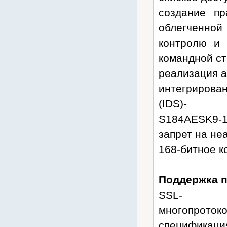
Rexant
создание п
RITTAL
облегченной
Riello
контролю и 
Rubytech
командной ст
Ruijie
реализация 
RVI
интегрирова
Samsung
(IDS)-
Sony
S184AESK9-
SVC
запрет на не
Tasker
168-битное к
Teldor
Termit
Поддержка п
TFortis
Tieber
SSL-
Toplan
многопрото
TP-Link
спецификаци