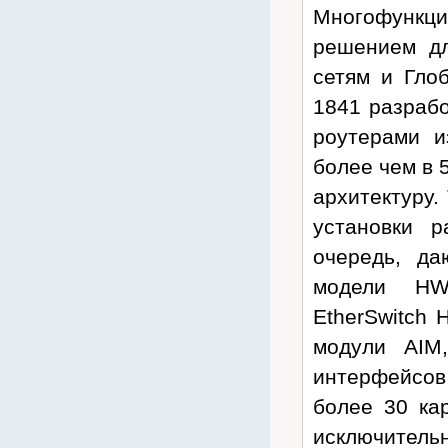
Многофункц
Cronyx
решением дл
CSB
Cummins
сетям и Гло
CyberPower
1841 разрабо
Dahua
роутерами и
Dell
более чем в 
Deutz
архитектуру.
Daewoo
установки 
D-Link
очередь, да
Delta
модели HWI
Delta ИБП
EtherSwitch 
Eaton Powerware
модули AIM
Ecovolt
интерфейсо
EFFEKTA
более 30 ка
Eltex
исключительн
Emilink