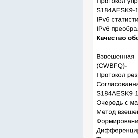
Протокол упр
S184AESK9-
IPv6 статисти
IPv6 преобра
Качество об
Взвешенная
(CWBFQ)-
Протокол рез
Согласованна
S184AESK9-
Очередь с м
Метод взеше
Формирование
Дифференцир