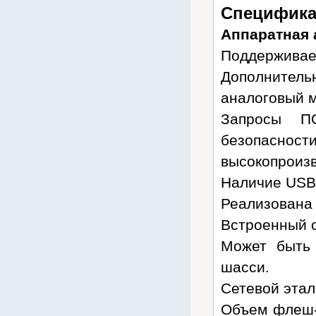
Специфика
Escene
Estap
Аппаратная 
Evada
Поддерживае
Fanvil
Дополнител
FIAMM
аналоговый 
Fluke Networks
Запросы П
Fujikura
безопас
Fujitsu
высокопроиз
General Security
Наличие USB
Gembird
Реализована 
GigaLink
Встроенный с
Grandstream
Может быть 
Hewlett-Packard
шасси.
Hiden
Сетевой этал
Hikvision
Объем флеш-
HP Networking