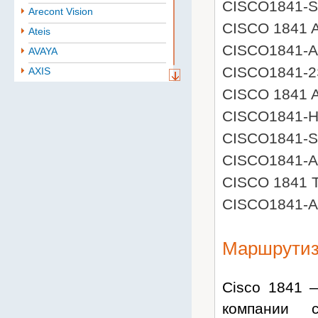
CISCO1841-S
Arecont Vision
CISCO 1841 
Ateis
CISCO1841-
AVAYA
CISCO1841-
AXIS
Aten
CISCO 1841 
BAE
CISCO1841-
Baselevel
CISCO1841-
Bastion
CISCO1841-
Belden
CISCO 1841 
B.B. Battery
CISCO1841-
BoshSecurity
cabletech
Маршрутиз
Cablexpert
CISCO
Cisco 1841 
Community
компании 
CONTEG