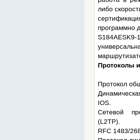
Костромакабель
либо скорост
Связьстройдеталь
сертификац
СОЮЗ
программно 
Т-КОМ
S184AESK9-
Штиль
универсал
Энерготех
маршрутизато
Архив товаров
Протоколы и
Протокол общ
Динамическа
IOS.
Cетевой пр
(L2TP).
RFC 1483/26