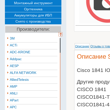
Монтажный инструмент
Оргтехника
Аккумуляторы для ИБП
Снято с производства
Производители:
3M
ACTi
Описание
Отзывы о тов
ADC-KRONE
Описание 
Addpac
AESP
Cisco 1841 
ALFA NETWORK
AlliedTelesis
Другие прод
AMP
CISCO 1841
ANLI
CISCO1841-
APart
CISCO1841-
APC