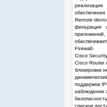
MDX
реализация
MlaxLink
обеспечения 
Motorola
Remote devic
MOXA
фильрация 
Nateks
приложени
NetGear
обеспечивае
Newmax
Firewall-
Nextivity
Cisco Securi
Origo
Cisco Router 
Ostec
блокировка 
Panasonic
динамически
Parabel
поддержка IP
Planet
наблюдение з
Plantronics
PROMODEM
безопасност
QNAP
списков дост