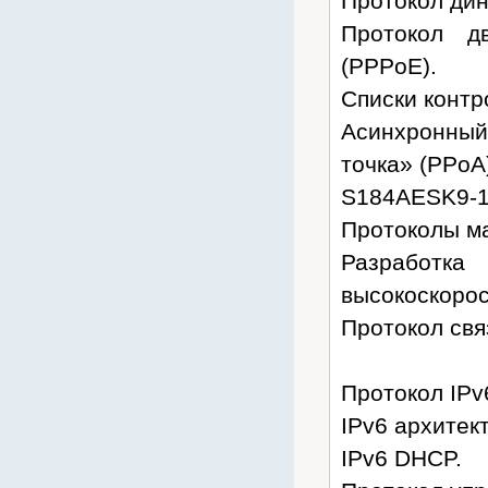
Протокол дин
Протокол д
(PPPoE).
Списки контр
Асинхронный
точка» (PPoA
S184AESK9-
Протоколы ма
Разработ
высокоскорос
Протокол свя
Протокол IPv
IPv6 архитек
IPv6 DHCP.