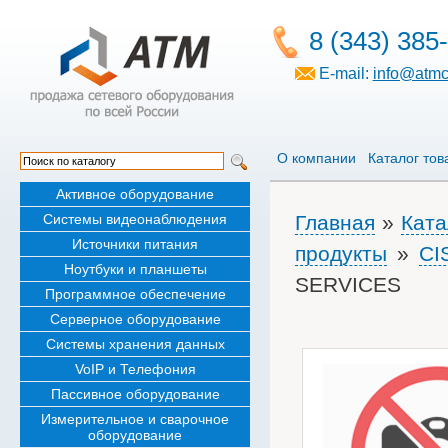
8 (343) 385
E-mail:
info@atmc
О компании
Каталог тов
Активное оборудование
Системы видеонаблюдения
Главная
»
Ката
Источники питания
продукты
»
CI
Ноутбуки и планшеты
SERVICES
Программное обеспечение
Серверное оборудование
Системы хранения данных
VoIP и Телефония
Пассивное оборудование
Измерительное и сварочное
оборудование