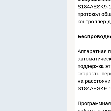
Trassir
S184AESK9-
TWT
протокол общ
Uniview
контроллер д
USR IoT
Ventura
Беспроводн
VIVOTEK
WBR
Аппаратная п
Yealink
автоматическ
Yuasa
поддержка эт
Zelax
скорость пе
ZPAS
на расстояни
ZyXEL
АТМ-оптика
S184AESK9-
ДалСВЯЗЬ
Енисей
Программная
Инкаб
работа в ре