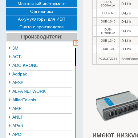
DPR-
Монтажный инструмент
D-Link
2000/A1A
Оргтехника
DUB-H7
D-Link
Аккумуляторы для ИБП
DUB-1040
D-Link
Снято с производства
DUB-
D-Link
H7/B/B1A
Производители:
DUB-1340
D-Link
3M
DUB-104
D-Link
ACTi
F01U272258
BoshSecur
ADC-KRONE
Addpac
AESP
ALFA NETWORK
AlliedTelesis
AMP
ANLI
APart
имеют низку
APC