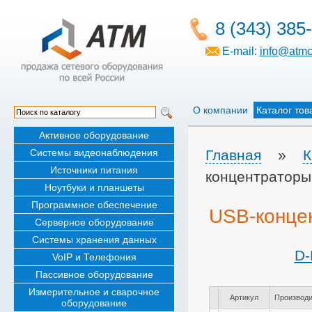
8 (343) 385
E-mail:
info@atmc
О компании
Каталог тов
Активное оборудование
Системы видеонаблюдения
Главная
»
К
Источники питания
концентраторы
Ноутбуки и планшеты
Программное обеспечение
USB-конце
Серверное оборудование
Системы хранения данных
D-
VoIP и Телефония
Пассивное оборудование
Измерительное и сварочное
Артикул
Производи
оборудование