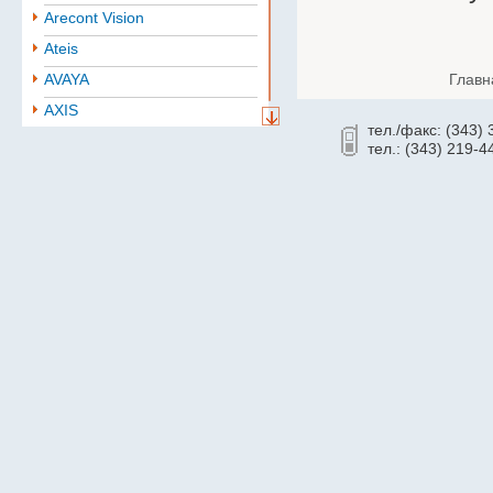
Arecont Vision
Ateis
AVAYA
Главн
AXIS
тел./факс: (343)
Aten
тел.: (343) 219-4
BAE
Baselevel
Bastion
Belden
B.B. Battery
BoshSecurity
cabletech
Cablexpert
CISCO
Community
CONTEG