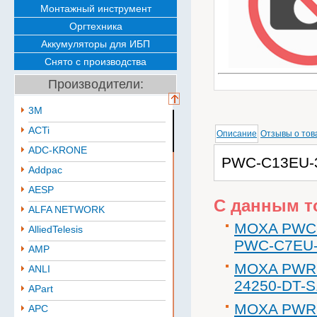
Монтажный инструмент
Оргтехника
Аккумуляторы для ИБП
Снято с производства
Производители:
3M
ACTi
Описание
Отзывы о тов
ADC-KRONE
PWC-C13EU-3
Addpac
AESP
С данным т
ALFA NETWORK
MOXA PWC-
AlliedTelesis
PWC-C7EU-
AMP
MOXA PWR-
ANLI
24250-DT-S
APart
MOXA PWR-
APC