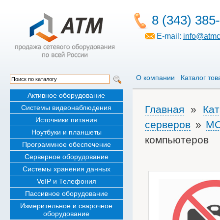
8 (343) 385
E-mail:
info@atmc
О компании
Каталог тов
Активное оборудование
Системы видеонаблюдения
Главная
»
Кат
Источники питания
серверов
»
M
Ноутбуки и планшеты
компьютеров
Программное обеспечение
Серверное оборудование
Системы хранения данных
VoIP и Телефония
Пассивное оборудование
Измерительное и сварочное
оборудование