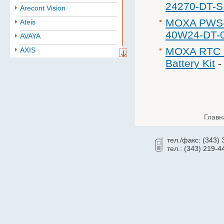
24270-DT-S
Arecont Vision
MOXA PWS-
Ateis
40W24-DT-
AVAYA
MOXA RTC B
AXIS
Battery Kit
Aten
BAE
Baselevel
Bastion
Главн
Belden
B.B. Battery
тел./факс: (343)
BoshSecurity
тел.: (343) 219-4
cabletech
Cablexpert
CISCO
Community
CONTEG