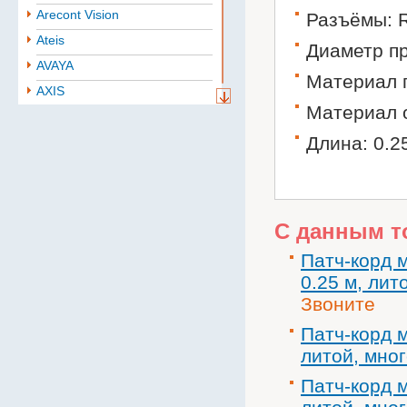
Arecont Vision
Разъёмы: R
Ateis
Диаметр п
AVAYA
Материал 
AXIS
Материал 
Aten
Длина: 0.2
BAE
Baselevel
Bastion
Belden
С данным т
B.B. Battery
Патч-корд 
BoshSecurity
0.25 м, ли
cabletech
Звоните
Cablexpert
Патч-корд м
CISCO
литой, мно
Community
Патч-корд м
CONTEG