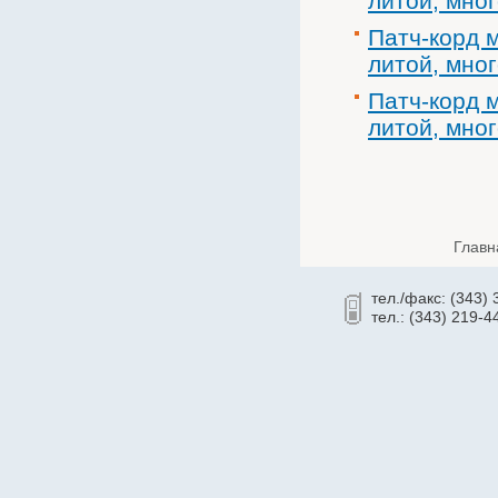
литой, мно
Cronyx
Патч-корд м
CSB
литой, мно
Cummins
Патч-корд 
CyberPower
литой, мно
Dahua
Dell
Deutz
Daewoo
Главн
D-Link
Delta
тел./факс: (343)
тел.: (343) 219-4
Delta ИБП
Eaton Powerware
Ecovolt
EFFEKTA
Eltex
Emilink