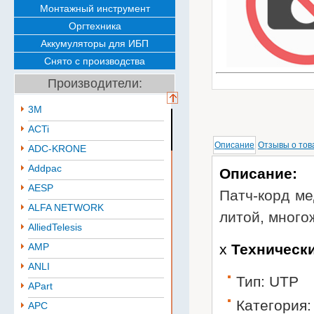
Монтажный инструмент
Оргтехника
Аккумуляторы для ИБП
Снято с производства
Производители:
3M
ACTi
Описание
Отзывы о тов
ADC-KRONE
Addpac
Описание:
AESP
Патч-корд ме
ALFA NETWORK
литой, много
AlliedTelesis
AMP
х
Технически
ANLI
Тип: UTP
APart
Категория:
APC