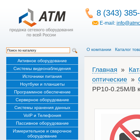
8 (343) 385
E-mail:
info@atmc
О компании
Каталог тов
Активное оборудование
Системы видеонаблюдения
Главная
»
Кат
Источники питания
оптические
»
Ноутбуки и планшеты
PP10-0.25M/B к
Программное обеспечение
Серверное оборудование
Системы хранения данных
VoIP и Телефония
Пассивное оборудование
Измерительное и сварочное
оборудование