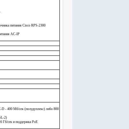
т
очника питания Cisco RPS-2300
питания AC-IP
D - 400 Мб/сек (полудуплекс) либо 800
SL-2)
Гб/сек и поддержка PoE