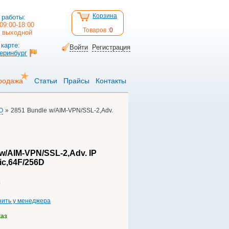
Корзина
 работы:
09:00-18:00
Товаров :
0
: выходной
карте:
Войти
Регистрация
теринбург
родажа
Статьи
Прайсы
Контакты
O
» 2851 Bundle w/AIM-VPN/SSL-2,Adv.
w/AIM-VPN/SSL-2,Adv. IP
lic,64F/256D
нить у менеджера
каз