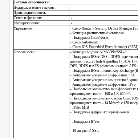
Сетевые особенности:
Поддерживаемые эталоны:
-
Производительность:
-
Сетевые функции:
-
Маршрутизация:
-
Управление:
- Cisco Router и Security Device Manager (
- Функция расширенной установки
- Поддержка CiscoWorks
- Cisco AutoInstall
- Cisco IOS Embedded Event Manager (EEM
Безопасность:
- Функции модуля AIM-VPN/SSL-2:
- Поддержка IPSec DES и 3DES- идентифика
данных: Secure Hash Algorithm 1 (SHA-1) и
DES, 3DES и AES размерами ключа: AES1
- Поддержка IPSec Internet Key Exchange (
- Аппаратное ускорение шифрования SSL
- Аппаратное ускорение компрессии 3 уров
- Аппаратное ускорение шифрования IPv6
- Наибольшее количество зашифрованных ту
производительность - 100 и 150 Мбит/с
- Наибольшее количество юзеров Cisco I
производительность - 14 Мбит/с с 150 юзе
- IPSec MIB
- Поддержка цифровых сертификатов
- Поддержка IPSec
- 10 лицензий SSL