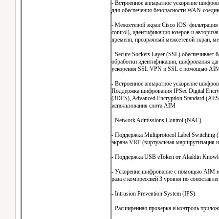
- Встроенное аппаратное ускорение шифров
для обеспечения безопасности WAN-соеди
- Межсетевой экран Cisco IOS: фильтрация 
control), идентификация юзеров и авториз
времени, прозрачный межсетевой экран, ме
- Secure Sockets Layer (SSL) обеспечивает
обработки идентификации, шифрования да
ускорения SSL VPN и SSL с помощью AI
- Встроенное аппаратное ускорение шифр
Поддержка шифрования IPSec Digital Encryp
(3DES), Advanced Encryption Standard (AES
использования слота AIM
- Network Admissions Control (NAC)
- Поддержка Multiprotocol Label Switchi
экрана VRF (виртуальная маршрутизация и
- Поддержка USB eToken от Aladdin Knowl
- Ускорение шифрование с помощью AIM на
раза с компрессией 3 уровня по сопоставл
- Intrusion Prevention System (IPS)
- Расширенная проверка и контроль прило