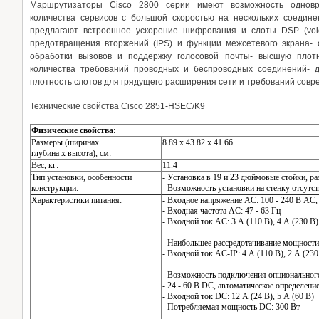
Маршрутизаторы Cisco 2800 серии имеют возможность одновр
количества сервисов с большой скоростью на нескольких соедин
предлагают встроенное ускорение шифрования и слоты DSP (voice d
предотвращения вторжений (IPS) и функции межсетевого экрана-
обработки вызовов и поддержку голосовой почты- высшую плот
количества требований проводных и беспроводных соединений- д
плотность слотов для грядущего расширения сети и требований сов
Технические свойства Cisco 2851-HSEC/K9
Физические свойства:
Размеры (ширинаx
8.89 x 43.82 x 41.66
глубина x высота), см:
Вес, кг:
11.4
Тип установки, особенности
- Установка в 19 и 23 дюймовые стойки, р
конструкции:
- Возможность установки на стенку отсутст
Характеристики питания:
- Входное напряжение AC: 100 - 240 В AC,
- Входная частота AC: 47 - 63 Гц
- Входной ток AC: 3 А (110 В), 4 А (230 В)
- Наибольшее рассредотачивание мощности
- Входной ток AC-IP: 4 А (110 В), 2 А (230
- Возможность подключения опциональног
- 24 - 60 В DC, автоматическое определени
- Входной ток DC: 12 А (24 В), 5 А (60 В)
- Потребляемая мощность DC: 300 Вт