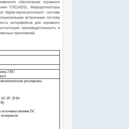
еменного обеспечения огромного
ениях T1/E1/xDSL. Маршрутизаторы
igital-signal-processor)- систему
 опциональную встроенную систему
ность интерфейсов для огромного
остаточную производительность и
ременных приложений.
азмер 2 RU
вует
 автоматическая регулировка
 AC-IP: 20 Вт
 В)
о источника питания DC
е полярности