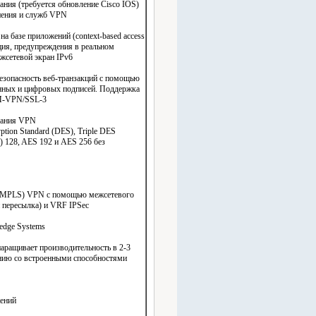
ания (требуется обновление Cisco IOS)
нения и служб VPN
на базе приложений (context-based access
ация, предупреждения в реальном
жсетевой экран IPv6
 безопасность веб-транзакций с помощью
нных и цифровых подписей. Поддержка
M-VPN/SSL-3
ования VPN
tion Standard (DES), Triple DES
) 128, AES 192 и AES 256 без
ng (MPLS) VPN с помощью межсетевого
 пересылка) и VRF IPSec
edge Systems
ращивает производительность в 2-3
ению со встроенными способностями
жений