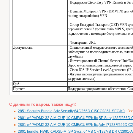
- Поддержка Cisco Easy VPN Remote и Serv
- Dynamic Multipoint VPN (DMVPN) для об
routing encapsulation) VPN
- Group Encrypted Transport (GET) VPN дл
огромных сетей 2 уровня либо MPLS, тре
подключения с помощью бестуннельного с
- Фильтрация URL
Доступность:
- Опциональный модуль сетевого анализа о
наблюдение за производительностью, план
службами
- Интегрированный Channel Service Unit/Da
сброс мультиплексоров, межсетевой экран
- Cisco IOS IP Service Level Agreements (IP
- Жгучая перезагрузка программного обес
загрузки системы)
QoS:
-
Прочее:
Поддержка программного обеспечения Cis
С данным товаром, также ищут:
2851 Security Bundle,Adv Security,64F/256D CISCO2851-SEC/K9
-
Зв
2801 w/ PVDM2-32,AIM-CUE,10 CME/CUE/Ph lic,SP Serv,128F/256D
2801 w/ PVDM2-32,AIM-CUE,10 CME/CUE/Ph lic,Adv IP,128F/256D 
2801 bundle, HWIC-1ADSL-M, SP Svcs, 64MB CF/192MB DR C2801-