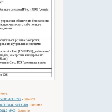
er
ычного созданияIPSec и GRE (generic
я упрощения обеспечения безопасности
бующих частичного либо полного
оединения
беспечивает решение заморочек,
ирования и управления сетевыми
ta Service Unit (CSU/DSU), добавление/
, модем, компрессия и шифрование
 SLAs)
печения Cisco IOS (уменьшает время
co IOS
оните
 C2801-10UC/K9
-
Звоните
C2801-10UC-VSEC/K9
-
Звоните
ADSL2-M/K9
-
Звоните