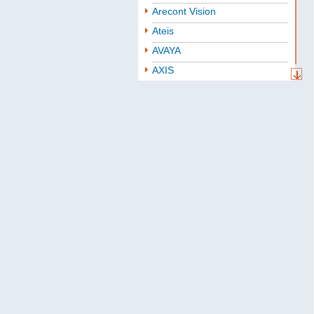
Arecont Vision
Ateis
AVAYA
AXIS
Aten
BAE
Baselevel
Bastion
Belden
B.B. Battery
BoshSecurity
cabletech
Cablexpert
CISCO
Community
CONTEG