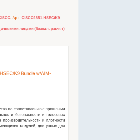
CISCO.
Арт.:
CISCO2851-HSEC/K9
ическими лицами (безнал. расчет)
HSEC/K9 Bundle w/AIM-
ства по сопоставлению с прошлыми
ьности безопасности и голосовых
е производительности и плотности
имеющихся модулей, доступных для