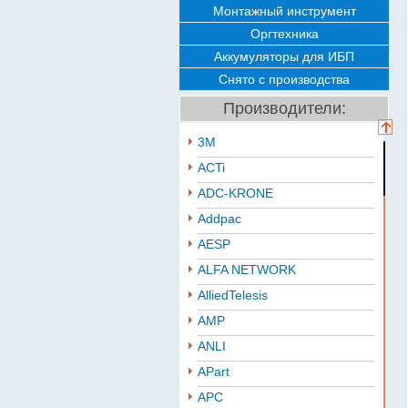
Монтажный инструмент
Оргтехника
Аккумуляторы для ИБП
Снято с производства
Производители:
3M
ACTi
ADC-KRONE
Addpac
AESP
ALFA NETWORK
AlliedTelesis
AMP
ANLI
APart
APC