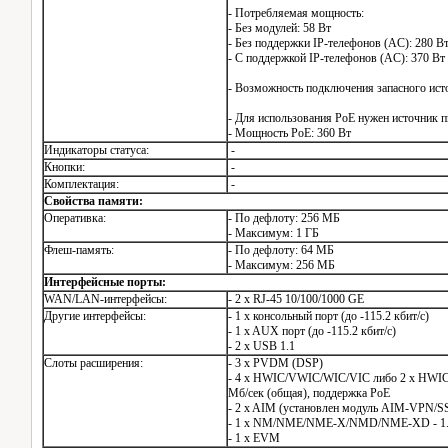
- Потребляемая мощность:
- Без модулей: 58 Вт
- Без поддержки IP-телефонов (AC): 280 В
- C поддержкой IP-телефонов (AC): 370 Вт
- Возможность подключения запасного ист
- Для использования PoE нужен источник 
- Мощность PoE: 360 Вт
Индикаторы статуса:
-
Кнопки:
-
Комплектация:
-
Свойства памяти:
Оперативка:
- По дефлоту: 256 МБ
- Максимум: 1 ГБ
Флеш-память:
- По дефлоту: 64 МБ
- Максимум: 256 МБ
Интерфейсные порты:
WAN/LAN-интерфейсы:
- 2 x RJ-45 10/100/1000 GE
Другие интерфейсы:
- 1 x консольный порт (до -115.2 кбит/с)
- 1 x AUX порт (до -115.2 кбит/с)
- 2 x USB 1.1
Слоты расширения:
- 3 x PVDM (DSP)
- 4 x HWIC/VWIC/WIC/VIC либо 2 x HWIC-
Мб/сек (общая), поддержка PoE
- 2 x AIM (установлен модуль AIM-VPN/S
- 1 x NM/NME/NME-X/NMD/NME-XD - 1.6 
- 1 x EVM