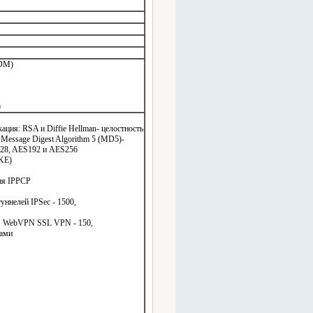
SDM)
)
ция: RSA и Diffie Hellman- целостность
 Message Digest Algorithm 5 (MD5)-
28, AES192 и AES256
IKE)
ня IPPCP
ннелей IPSec - 1500,
OS WebVPN SSL VPN - 150,
рами