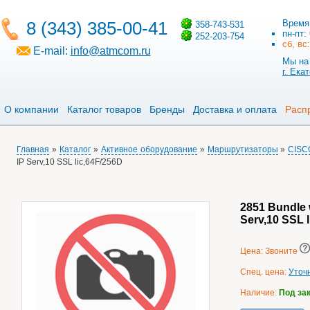
8 (343) 385-00-41
Время
358-743-531
пн-пт:
252-203-754
сб, вс
E-mail:
info@atmcom.ru
Мы на 
г. Ека
О компании
Каталог товаров
Бренды
Доставка и оплата
Расп
Главная
»
Каталог
»
Активное оборудование
»
Маршрутизаторы
»
CISC
IP Serv,10 SSL lic,64F/256D
2851 Bundle 
Serv,10 SSL 
Цена: Звоните
Спец. цена:
Уточ
Наличие:
Под за