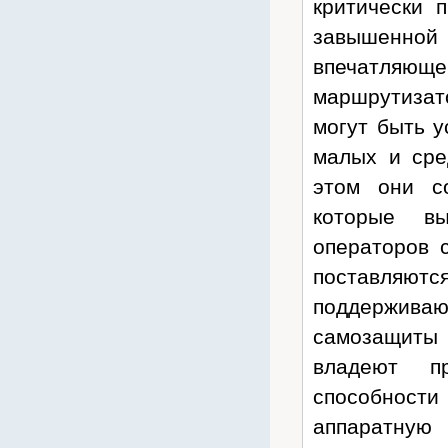
критически 
Cronyx
завышенной
CSB
впечатляющ
Cummins
маршрутизато
CyberPower
могут быть у
Dahua
малых и сре
Dell
этом они с
Deutz
Daewoo
которые в
D-Link
операторов 
Delta
поставляют
Delta ИБП
поддержив
Eaton Powerware
самозащиты C
Ecovolt
владеют п
EFFEKTA
способност
Eltex
аппаратную
Emilink