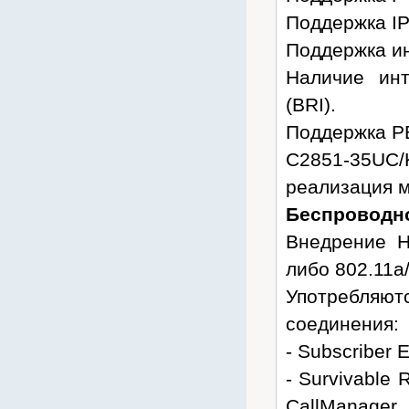
Поддержка IP
Поддержка и
Наличие ин
(BRI).
Поддержка P
C2851-35UC/
реализация м
Беспроводн
Внедрение H
либо 802.11a/
Употребляю
соединения:
- Subscriber 
- Survivable
CallManager