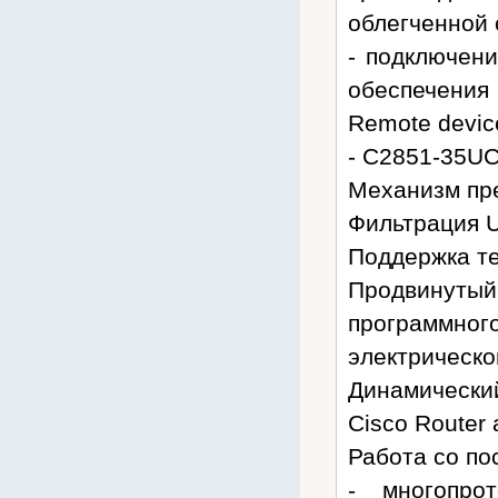
облегченной
- подключен
обеспечения 
Remote devic
- C2851-35U
Механизм пре
Фильтрация 
Поддержка те
Продвинуты
программн
электрическо
Динамически
Cisco Router 
Работа со по
- многопро