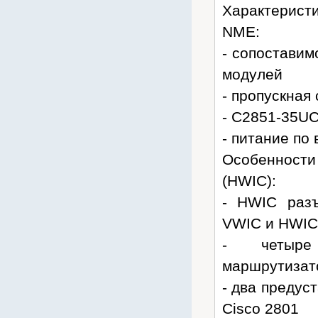
Характерист
Rexant
NME:
RITTAL
- сопоставим
Riello
Rubytech
модулей
Ruijie
- пропускная
RVI
- C2851-35U
Samsung
- питание по
Sony
Особенности
SVC
(HWIC):
Tasker
- HWIC разъ
Teldor
VWIC и HWIС
Termit
- четыре
TFortis
маршрутизато
Tieber
- два преду
Toplan
Cisco 2801
TP-Link