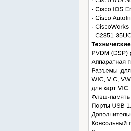
- Cisco IOS 
- Cisco IOS 
- Cisco AutoIn
- CiscoWorks
- C2851-35U
Технические
PVDM (DSP) р
Аппаратная 
Разъемы для
WIC, VIC, VW
для карт VIC
Флэш-память 
Порты USB 1.
Дополнительн
Консольный по