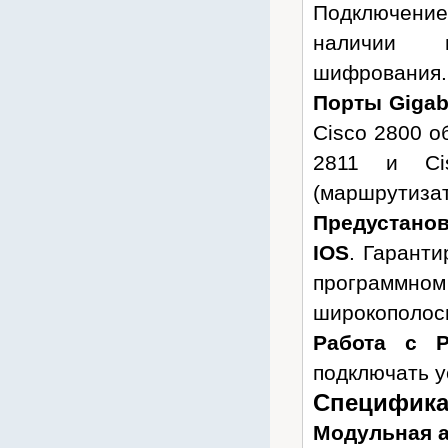
Подключени
MDX
наличии в
MlaxLink
шифрования.
Motorola
Порты Gigabi
MOXA
Nateks
Cisco 2800 о
NetGear
2811 и Ci
Newmax
(маршрутизат
Nextivity
Предустано
Origo
IOS
. Гаранти
Ostec
программном
Panasonic
широкополос
Parabel
Работа с P
Planet
подключать у
Plantronics
Специфика
PROMODEM
Модульная а
QNAP