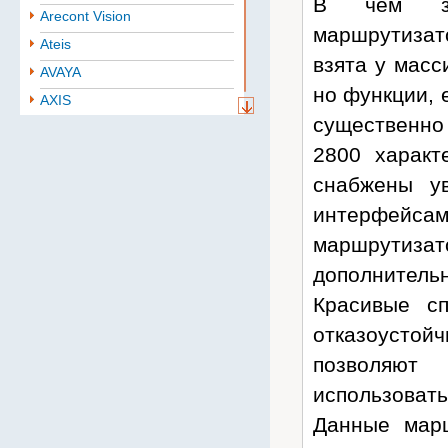
В чем зак
Arecont Vision
маршрутизат
Ateis
взята у масс
AVAYA
но функции, 
AXIS
существенн
Aten
2800 характ
BAE
снабжены у
Baselevel
интерфейса
Bastion
Belden
маршрутиза
B.B. Battery
дополнител
BoshSecurity
Красивые сп
cabletech
отказоусто
Cablexpert
позволяют
CISCO
использовать
Community
Данные мар
CONTEG