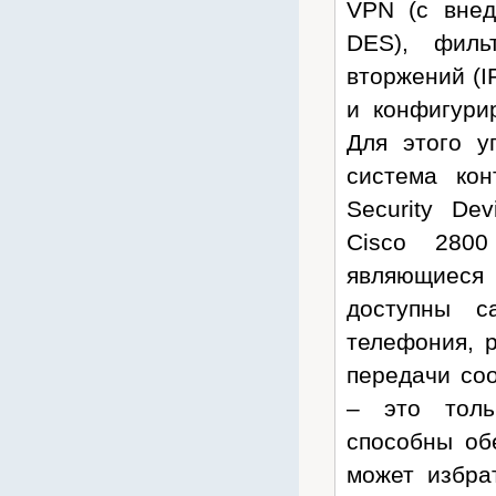
VPN (с вне
Escene
DES), филь
Estap
вторжений (I
Evada
и конфигури
Fanvil
Для этого у
FIAMM
система кон
Fluke Networks
Fujikura
Security De
Fujitsu
Cisco 2800
General Security
являющиеся
Gembird
доступны с
GigaLink
телефония, 
Grandstream
передачи со
Hewlett-Packard
– это толь
Hiden
способны об
Hikvision
может избра
HP Networking