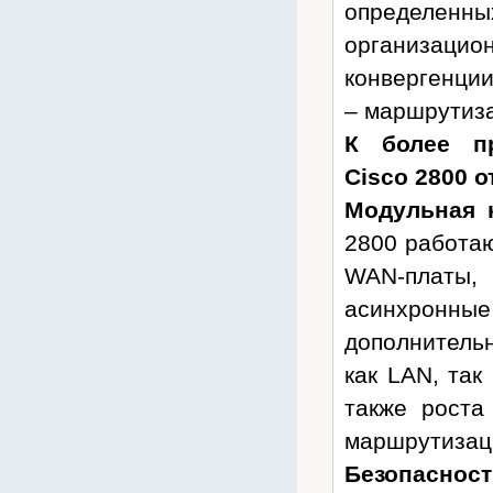
определенн
Huawei
организаци
Hyperline
конвергенции
Ippon
– маршрутиза
iRZ
К более п
Jabra
Kramer
Cisco 2800 о
Krauler
Модульная 
KROKSr
2800 работаю
Lanmaster
WAN-платы
Legrand
асинхронны
Leoch
дополнитель
Liebert
как LAN, так
Lovol
также роста
Marathon
маршрутизаци
Matrix
Безопаснос
Mean Well