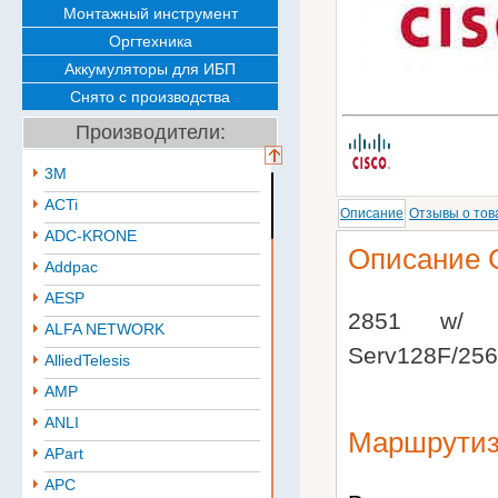
Монтажный инструмент
Оргтехника
Аккумуляторы для ИБП
Снято с производства
Производители:
3M
ACTi
Описание
Отзывы о тов
ADC-KRONE
Описание 
Addpac
AESP
2851 w/ P
ALFA NETWORK
Serv128F/25
AlliedTelesis
AMP
ANLI
Маршрутиз
APart
APC