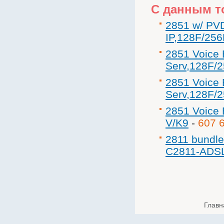
С данным т
2851 w/ PV
IP,128F/25
2851 Voice
Serv,128F
2851 Voice
Serv,128F/
2851 Voice
V/K9
-
607 
2811 bundl
C2811-ADS
Главн