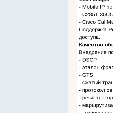
- Mobile IP h
- C2851-35U
- Cisco Call
Поддержка Po
доступа.
Качество об
Внедрение по
- DSCP
- эталон фра
- GTS
- сжатый тра
- протокол р
- регистрато
- маршрутиза
- взвешенн