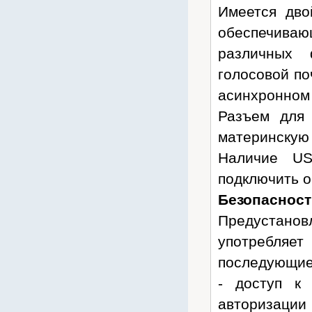
Имеется дво
Trassir
обеспечива
TWT
Uniview
различных 
USR IoT
голосовой по
Ventura
асинхронном
VIVOTEK
Разъем для 
WBR
материнскую 
Yealink
Наличие US
Yuasa
подключить 
Zelax
Безопасност
ZPAS
Предустанов
ZyXEL
употребля
АТМ-оптика
последующие
ДалСВЯЗЬ
- доступ к
Енисей
авторизации
Инкаб