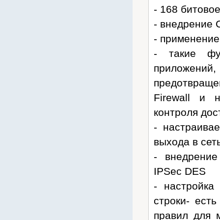
- 168 битово
Костромакабель
Связьстройдеталь
- внедрение 
СОЮЗ
- применение
Т-КОМ
- такие фу
Штиль
приложений,
Энерготех
предотвращ
Архив товаров
Firewall и
контроля дос
- настраива
выхода в сет
- внедрени
IPSec DES
- настройка
строки- есть
правил для 