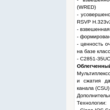
(WRED)
- усовершен
RSVP H.323v
- взвешенная
- формирован
- ценность о
на базе кла
- C2851-35U
Облегченный
Мультиплекс
и сжатия да
канала (CSU)
Дополнительн
Технологии: