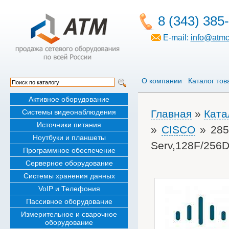
8 (343) 385
E-mail:
info@atmc
О компании
Каталог тов
Активное оборудование
Системы видеонаблюдения
Главная
»
Ката
Источники питания
»
CISCO
» 285
Ноутбуки и планшеты
Serv,128F/256
Программное обеспечение
Серверное оборудование
Системы хранения данных
VoIP и Телефония
Пассивное оборудование
Измерительное и сварочное
оборудование