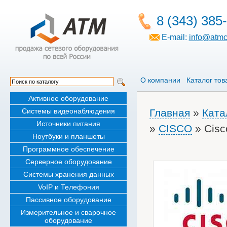
8 (343) 385
E-mail:
info@atmc
О компании
Каталог тов
Активное оборудование
Системы видеонаблюдения
Главная
»
Ката
Источники питания
»
CISCO
» Cisc
Ноутбуки и планшеты
Программное обеспечение
Серверное оборудование
Системы хранения данных
VoIP и Телефония
Пассивное оборудование
Измерительное и сварочное
оборудование