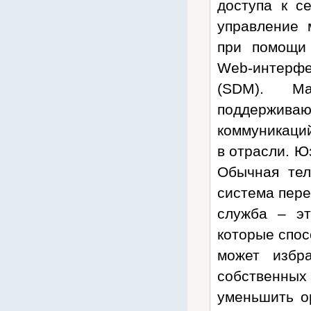
доступа к с
Escene
управление 
Estap
при помощи 
Evada
Web-интерфей
Fanvil
(SDM). Ма
FIAMM
поддержив
Fluke Networks
Fujikura
коммуникаци
Fujitsu
в отрасли. Ю
General Security
Обычная тел
Gembird
система пере
GigaLink
служба – эт
Grandstream
которые спос
Hewlett-Packard
может избр
Hiden
собственных
Hikvision
уменьшить о
HP Networking