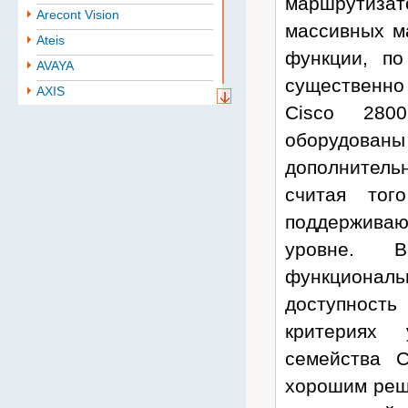
маршрутизат
Arecont Vision
массивных м
Ateis
функции, п
AVAYA
существенно
AXIS
Cisco 2800
Aten
оборудова
BAE
дополнитель
Baselevel
считая тог
Bastion
Belden
поддерживаю
B.B. Battery
уровне. В
BoshSecurity
функционал
cabletech
доступность
Cablexpert
критериях 
CISCO
семейства 
Community
хорошим реш
CONTEG