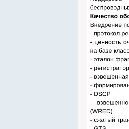
беспроводных
Качество об
Внедрение по
- протокол р
- ценность о
на базе кла
- эталон фра
- регистрато
- взвешенная
- формирован
- DSCP
- взвешенн
(WRED)
- сжатый тра
- GTS