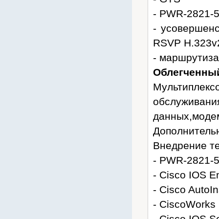
- PWR-2821-
- усовершен
RSVP H.323v
- маршрутиза
Облегченный
Мультиплекс
обслуживани
данных,модем
Дополнительн
Внедрение те
- PWR-2821-
- Cisco IOS 
- Cisco AutoIn
- CiscoWorks
- Cisco IOS 