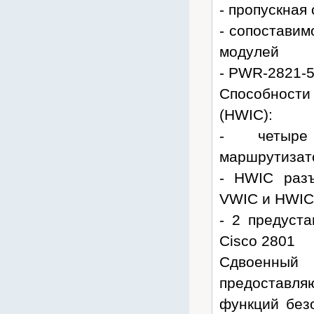
- пропускная
Rexant
- сопоставим
RITTAL
модулей
Riello
Rubytech
- PWR-2821-
Ruijie
Способности
RVI
(HWIC):
Samsung
- четыре
Sony
маршрутизато
SVC
- HWIC разъ
Tasker
VWIC и HWIС
Teldor
- 2 предуст
Termit
Cisco 2801
TFortis
Сдвоенный
Tieber
предоставл
Toplan
функций безо
TP-Link