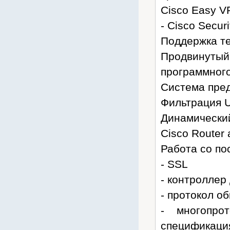
Cisco Easy V
- Cisco Secur
Поддержка те
Продвинуты
программного
Система пред
Фильтрация 
Динамически
Cisco Router 
Работа со по
- SSL
- контроллер 
- протокол о
- многопро
спецификаци