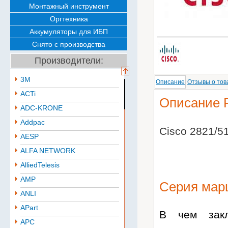
Монтажный инструмент
Оргтехника
Аккумуляторы для ИБП
Снято с производства
Производители:
3M
Описание
Отзывы о тов
ACTi
Описание 
ADC-KRONE
Addpac
Cisco 2821/5
AESP
ALFA NETWORK
AlliedTelesis
AMP
Серия марш
ANLI
APart
В чем закл
APC