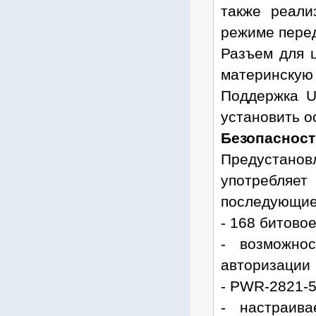
также реали
Trassir
режиме пере
TWT
Uniview
Разъем для 
USR IoT
материнскую 
Ventura
Поддержка 
VIVOTEK
установить о
WBR
Безопасност
Yealink
Предустанов
Yuasa
употребля
Zelax
последующие
ZPAS
- 168 битово
ZyXEL
- возможно
АТМ-оптика
авторизации
ДалСВЯЗЬ
- PWR-2821-
Енисей
- настраив
Инкаб