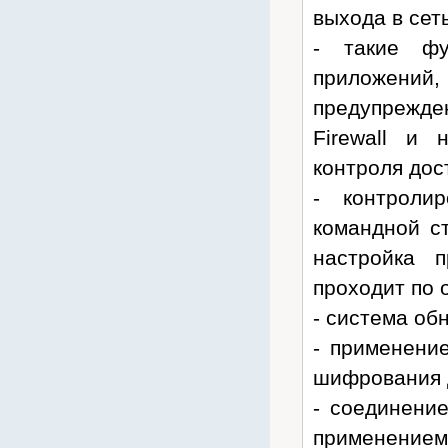
выхода в сет
Костромакабель
Связьстройдеталь
- такие фу
СОЮЗ
приложений,
Т-КОМ
предупрежд
Штиль
Firewall и
Энерготех
контроля дос
Архив товаров
- контроли
командной ст
настройка 
проходит по 
- система об
- применени
шифрования 
- соединени
применением