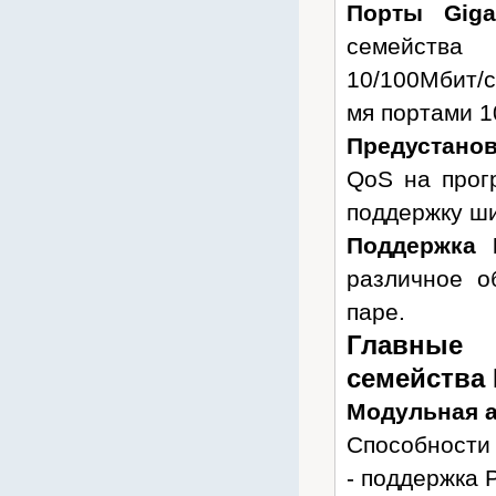
Порты Giga
MDX
семейства
MlaxLink
10/100Мбит/с
Motorola
мя портами 10
MOXA
Nateks
Предустанов
NetGear
QoS на прог
Newmax
поддержку ши
Nextivity
Поддержка 
Origo
различное о
Ostec
паре.
Panasonic
Главные
Parabel
семейства
Planet
Модульная а
Plantronics
Способности
PROMODEM
- поддержка P
QNAP