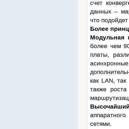
счет конвер
Huawei
данных – ма
Hyperline
что подойдет
Ippon
Более принц
iRZ
Модульная 
Jabra
Kramer
более чем 9
Krauler
платы, разл
KROKSr
асинхронны
Lanmaster
дополнитель
Legrand
как LAN, так
Leoch
также роста
Liebert
маршрутизаци
Lovol
Высочайши
Marathon
аппаратног
Matrix
сетями.
Mean Well