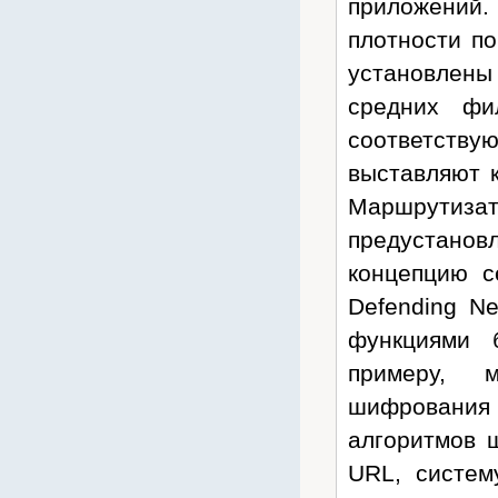
приложений.
Cronyx
плотности по
CSB
установлены
Cummins
средних фи
CyberPower
соответств
Dahua
выставляют к
Dell
Маршрутиза
Deutz
Daewoo
предустано
D-Link
концепцию с
Delta
Defending N
Delta ИБП
функциями 
Eaton Powerware
примеру, м
Ecovolt
шифрования 
EFFEKTA
алгоритмов 
Eltex
URL, систем
Emilink