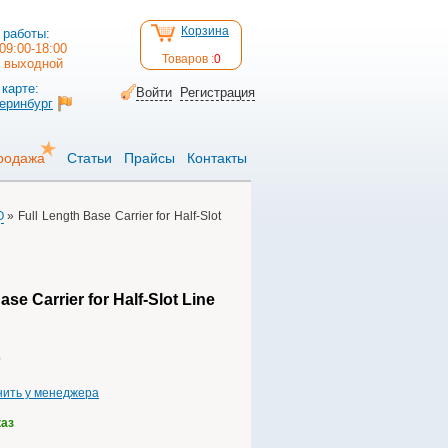
Корзина
 работы:
09:00-18:00
Товаров :
0
: выходной
карте:
Войти
Регистрация
теринбург
родажа
Статьи
Прайсы
Контакты
O
» Full Length Base Carrier for Half-Slot
ase Carrier for Half-Slot Line
нить у менеджера
каз