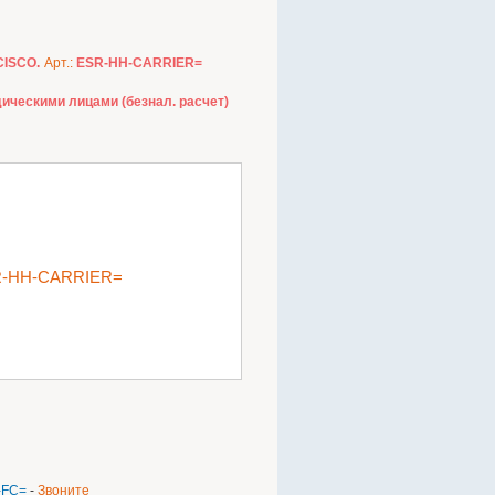
CISCO.
Арт.:
ESR-HH-CARRIER=
ическими лицами (безнал. расчет)
 ESR-HH-CARRIER=
-FC=
-
Звоните