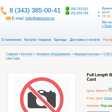
8 (343) 385-00-41
Время
358-743-531
пн-пт:
252-203-754
сб, вс
E-mail:
info@atmcom.ru
Мы на 
г. Ека
О компании
Каталог товаров
Бренды
Доставка и оплата
Расп
Главная
»
Каталог
»
Активное оборудование
»
Маршрутизаторы
»
CISC
Line Card
Full Length B
Card
Цена: Звоните
Спец. цена:
Уточ
Наличие:
Под за