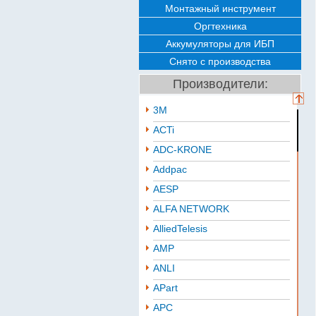
Монтажный инструмент
Оргтехника
Аккумуляторы для ИБП
Снято с производства
Производители:
3M
ACTi
ADC-KRONE
Addpac
AESP
ALFA NETWORK
AlliedTelesis
AMP
ANLI
APart
APC