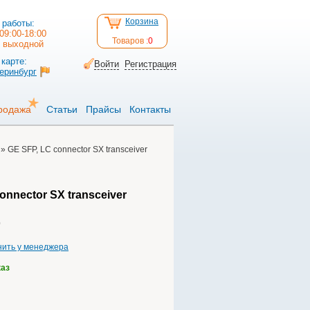
Корзина
 работы:
09:00-18:00
Товаров :
0
: выходной
карте:
Войти
Регистрация
теринбург
родажа
Статьи
Прайсы
Контакты
» GE SFP, LC connector SX transceiver
onnector SX transceiver
нить у менеджера
каз