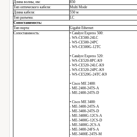
Длина волны, нм:
850
Тип оптического кабеля:
Multi Mode
Длина кабеля:
550 м
Тип разъема:
LC
Сопоставимость:
Тип порта:
Gigabit Ethernet
Сопоставимость:
• Catalyst Express 500:
- WS-CE500-24LC
- WS-CE500-24PC
- WS-CE500G-12TC
• Catalyst Express 520:
- WS-CE520-8PC-K9
- WS-CE520-24LC-K9
- WS-CE520-24PC-K9
- WS-CE520G-24TC-K9
• Cisco ME 2400:
- ME-2400-24TS-A
- ME-2400-24TS-D
• Cisco ME 3400:
- ME-3400-24TS-A
- ME-3400-24TS-D
- ME-3400G-12CS-A
- ME-3400G-12CS-D
- ME-3400G-2CS-A
- ME-3400-24FS-A
- ME-3400E-24TS-M