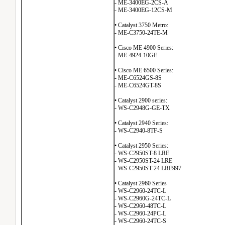
- ME-3400EG-2CS-A
- ME-3400EG-12CS-M
• Catalyst 3750 Metro:
- ME-C3750-24TE-M
• Cisco ME 4900 Series:
- ME-4924-10GE
• Cisco ME 6500 Series:
- ME-C6524GS-8S
- ME-C6524GT-8S
• Catalyst 2900 series:
- WS-C2948G-GE-TX
• Catalyst 2940 Series:
- WS-C2940-8TF-S
• Catalyst 2950 Series:
- WS-C2950ST-8 LRE
- WS-C2950ST-24 LRE
- WS-C2950ST-24 LRE997
• Catalyst 2960 Series
- WS-C2960-24TC-L
- WS-C2960G-24TC-L
- WS-C2960-48TC-L
- WS-C2960-24PC-L
- WS-C2960-24TC-S