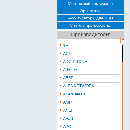
Монтажный инструмент
Оргтехника
Аккумуляторы для ИБП
Снято с производства
Производители:
3M
ACTi
ADC-KRONE
Addpac
AESP
ALFA NETWORK
AlliedTelesis
AMP
ANLI
APart
APC