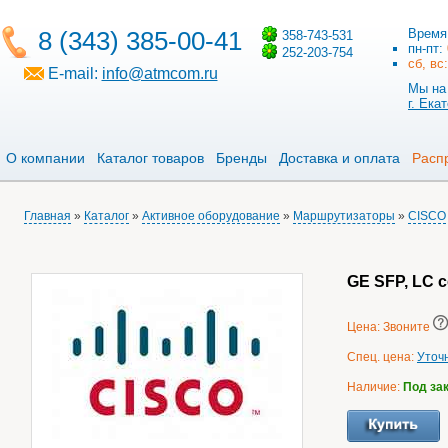
8 (343) 385-00-41
Время
358-743-531
пн-пт:
252-203-754
сб, вс
E-mail:
info@atmcom.ru
Мы на 
г. Ека
О компании
Каталог товаров
Бренды
Доставка и оплата
Расп
Главная
»
Каталог
»
Активное оборудование
»
Маршрутизаторы
»
CISCO
GE SFP, LC c
Цена: Звоните
Спец. цена:
Уточ
Наличие:
Под за