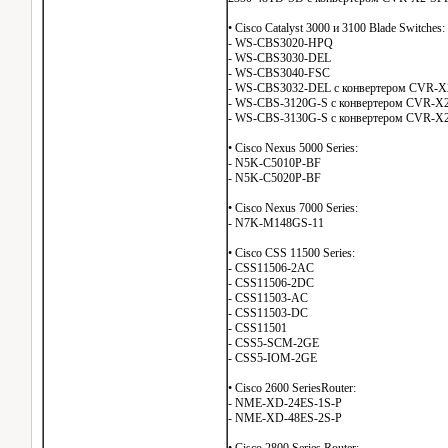
• Cisco Catalyst 3000 и 3100 Blade Switches:
- WS-CBS3020-HPQ
- WS-CBS3030-DEL
- WS-CBS3040-FSC
- WS-CBS3032-DEL с конвертером CVR-X
- WS-CBS-3120G-S с конвертером CVR-X2
- WS-CBS-3130G-S с конвертером CVR-X2
• Cisco Nexus 5000 Series:
- N5K-C5010P-BF
- N5K-C5020P-BF
• Cisco Nexus 7000 Series:
- N7K-M148GS-11
• Cisco CSS 11500 Series:
- CSS11506-2AC
- CSS11506-2DC
- CSS11503-AC
- CSS11503-DC
- CSS11501
- CSS5-SCM-2GE
- CSS5-IOM-2GE
• Cisco 2600 SeriesRouter:
- NME-XD-24ES-1S-P
- NME-XD-48ES-2S-P