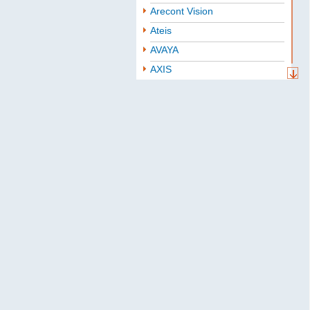
Arecont Vision
Ateis
AVAYA
AXIS
Aten
BAE
Baselevel
Bastion
Belden
B.B. Battery
BoshSecurity
cabletech
Cablexpert
CISCO
Community
CONTEG