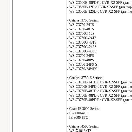
- WS-C3560E-48PDF с CVR-X2-SFP (для п
- WS-C3560E-12D с CVR-X2-SFP (для пор
- WS-C3560E-12SD с CVR-X2-SFP (для по
• Catalyst 3750 Series:
- WS-C3750-24TS
- WS-C3750-48TS
- WS-C3750G-12S
- WS-C3750G-24TS
- WS-C3750G-48TS
- WS-C3750G-24PS
- WS-C3750G-48PS
- WS-C3750-24PS
- WS-C3750-48PS
- WS-C3750-24FS-S
- WS-C3750-24WFS
• Catalyst 3750-E Series:
- WS-C3750E-24TD с CVR-X2-SFP (для по
- WS-C3750E-24PD с CVR-X2-SFP (для по
- WS-C3750E-48TD с CVR-X2-SFP (для по
- WS-C3750E-48PD с CVR-X2-SFP (для по
- WS-C3750E-48PDF с CVR-X2-SFP (для п
• Cisco IE 3000 Series:
- IE-3000-4TC
- IE-3000-8TC
• Catalyst 4500 Series:
- WS-X4013+TS