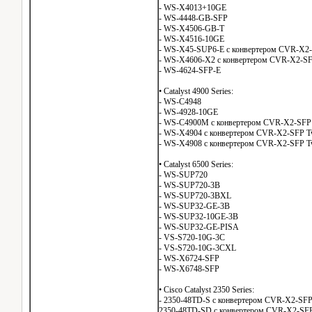
- WS-X4013+10GE
- WS-4448-GB-SFP
- WS-X4506-GB-T
- WS-X4516-10GE
- WS-X45-SUP6-E с конвертером CVR-X2-
- WS-X4606-X2 с конвертером CVR-X2-SF
- WS-4624-SFP-E
• Catalyst 4900 Series:
- WS-C4948
- WS-4928-10GE
- WS-C4900M с конвертером CVR-X2-SFP 
- WS-X4904 с конвертером CVR-X2-SFP T
- WS-X4908 с конвертером CVR-X2-SFP T
• Catalyst 6500 Series:
- WS-SUP720
- WS-SUP720-3B
- WS-SUP720-3BXL
- WS-SUP32-GE-3B
- WS-SUP32-10GE-3B
- WS-SUP32-GE-PISA
- VS-S720-10G-3C
- VS-S720-10G-3CXL
- WS-X6724-SFP
- WS-X6748-SFP
• Cisco Catalyst 2350 Series:
- 2350-48TD-S с конвертером CVR-X2-SFP
2350-48TD-SD с конвертером CVR-X2-SFP