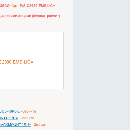
CISCO.
Арт.:
WS-C2980-EMS-LIC=
ическими лицами (безнал. расчет)
-C2980-EMS-LIC=
75GS-48PS-L
-
Звоните
OUNT1.5RU=
-
Звоните
STK-RACKMOUNT-1RU=
-
Звоните