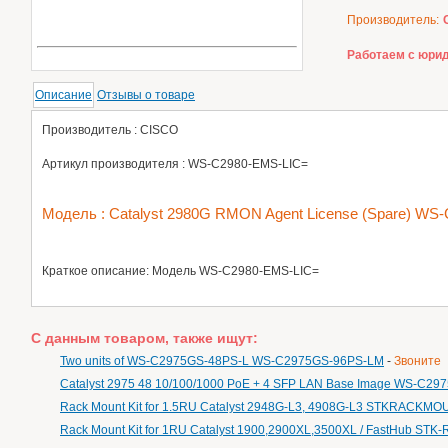
Производитель:
Работаем с юрид
Описание
Отзывы о товаре
Производитель : CISCO
Артикул производителя : WS-C2980-EMS-LIC=
Модель : Catalyst 2980G RMON Agent License (Spare) WS
Краткое описание: Модель WS-C2980-EMS-LIC=
С данным товаром, также ищут:
Two units of WS-C2975GS-48PS-L WS-C2975GS-96PS-LM
-
Звоните
Catalyst 2975 48 10/100/1000 PoE + 4 SFP LAN Base Image WS-C29
Rack Mount Kit for 1.5RU Catalyst 2948G-L3, 4908G-L3 STKRACKM
Rack Mount Kit for 1RU Catalyst 1900,2900XL,3500XL / FastHub 