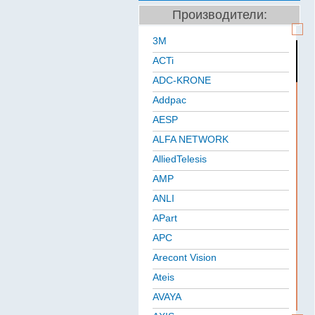
Производители:
3M
ACTi
ADC-KRONE
Addpac
AESP
ALFA NETWORK
AlliedTelesis
AMP
ANLI
APart
APC
Arecont Vision
Ateis
AVAYA