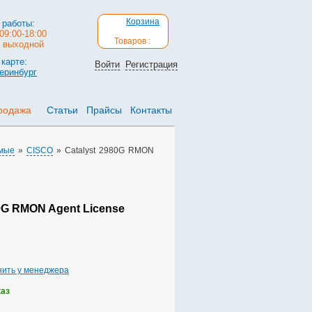
Корзина
 работы:
09:00-18:00
Товаров :
: выходной
карте:
Войти
Регистрация
теринбург
родажа
Статьи
Прайсы
Контакты
мые
»
CISCO
» Catalyst 2980G RMON
80G RMON Agent License
нить у менеджера
каз