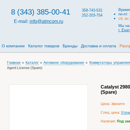
8 (343) 385-00-41
Время
358-743-531
пн-пт:
252-203-754
сб, вс
E-mail:
info@atmcom.ru
Мы на 
г. Ека
О компании
Каталог товаров
Бренды
Доставка и оплата
Расп
Главная
»
Каталог
»
Активное оборудование
»
Коммутаторы управляе
Agent License (Spare)
Catalyst 29
(Spare)
Цена: Звоните
Спец. цена:
Уточ
Наличие:
Под за