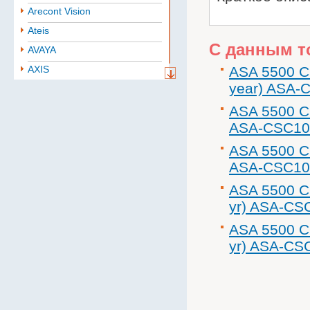
Arecont Vision
Ateis
С данным т
AVAYA
AXIS
ASA 5500 C
year) ASA-
Aten
BAE
ASA 5500 CS
ASA-CSC10
Baselevel
Bastion
ASA 5500 CS
ASA-CSC10
Belden
B.B. Battery
ASA 5500 CS
yr) ASA-CS
BoshSecurity
cabletech
ASA 5500 CS
Cablexpert
yr) ASA-CS
CISCO
Community
CONTEG