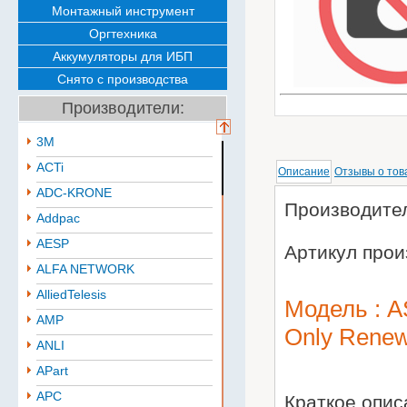
Монтажный инструмент
Оргтехника
Аккумуляторы для ИБП
Снято с производства
Производители:
3M
ACTi
Описание
Отзывы о тов
ADC-KRONE
Производител
Addpac
AESP
Артикул прои
ALFA NETWORK
AlliedTelesis
Модель : A
AMP
Only Renew
ANLI
APart
APC
Краткое опи