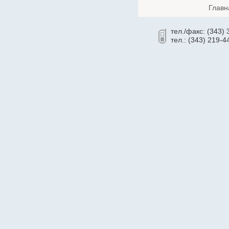
Главн
Cronyx
CSB
тел./факс: (343)
Cummins
тел.: (343) 219-4
CyberPower
Dahua
Dell
Deutz
Daewoo
D-Link
Delta
Delta ИБП
Eaton Powerware
Ecovolt
EFFEKTA
Eltex
Emilink