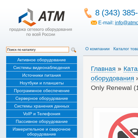
8 (343) 385
E-mail:
info@atmc
О компании
Каталог тов
Активное оборудование
Системы видеонаблюдения
Главная
»
Ката
Источники питания
оборудования
Ноутбуки и планшеты
Only Renewal (1
Программное обеспечение
Серверное оборудование
Системы хранения данных
VoIP и Телефония
Пассивное оборудование
Измерительное и сварочное
оборудование