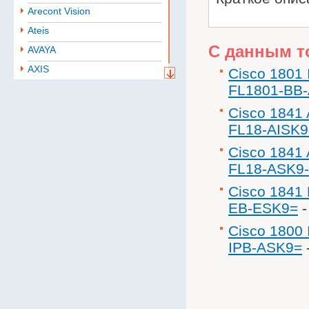
Arecont Vision
Ateis
С данным т
AVAYA
AXIS
Cisco 1801 
FL1801-BB-
Aten
BAE
Cisco 1841 
Baselevel
FL18-AISK
Bastion
Cisco 1841 
Belden
FL18-ASK9
B.B. Battery
Cisco 1841 
BoshSecurity
EB-ESK9=
cabletech
Cisco 1800 
Cablexpert
IPB-ASK9=
CISCO
Community
CONTEG