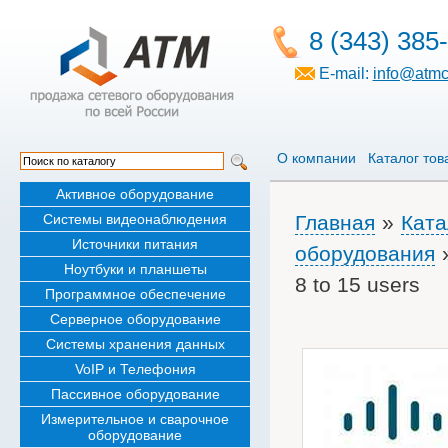
8 (343) 385
E-mail:
info@atmc
О компании
Каталог тов
Активное оборудование
Системы видеонаблюдения
Главная
»
Ката
Источники питания
оборудования
Ноутбуки и планшеты
8 to 15 users
Программное обеспечение
Серверное оборудование
Системы хранения данных
VoIP и Телефония
Пассивное оборудование
Измерительное и сварочное
оборудование