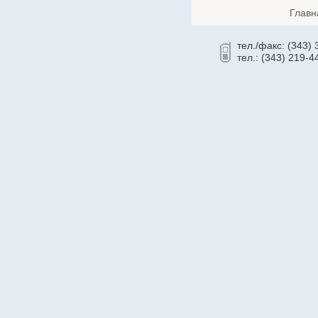
Cronyx
Главн
CSB
тел./факс: (343)
Cummins
тел.: (343) 219-4
CyberPower
Dahua
Dell
Deutz
Daewoo
D-Link
Delta
Delta ИБП
Eaton Powerware
Ecovolt
EFFEKTA
Eltex
Emilink