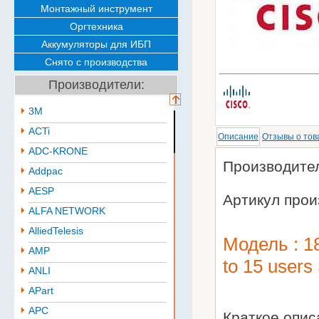
Монтажный инструмент
Оргтехника
Аккумуляторы для ИБП
Снято с производства
Производители:
3M
ACTi
Описание
Отзывы о тов
ADC-KRONE
Производител
Addpac
AESP
Артикул прои
ALFA NETWORK
AlliedTelesis
Модель : 1
AMP
to 15 user
ANLI
APart
APC
Краткое опи