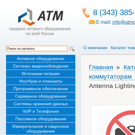
8 (343) 385
E-mail:
info@atmc
О компании
Каталог тов
Активное оборудование
Системы видеонаблюдения
Главная
»
Кат
Источники питания
коммутаторам
Ноутбуки и планшеты
Antenna Lightin
Программное обеспечение
Серверное оборудование
Системы хранения данных
VoIP и Телефония
Пассивное оборудование
Измерительное и сварочное
оборудование