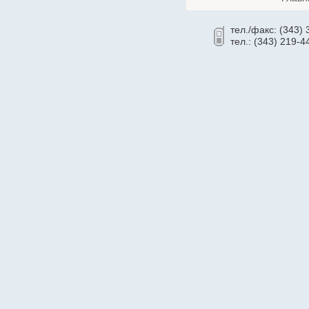
Cronyx
тел./факс: (343)
CSB
тел.: (343) 219-4
Cummins
CyberPower
Dahua
Dell
Deutz
Daewoo
D-Link
Delta
Delta ИБП
Eaton Powerware
Ecovolt
EFFEKTA
Eltex
Emilink