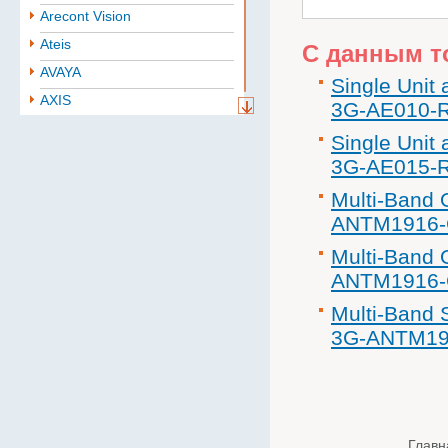
Arecont Vision
Ateis
С данным т
AVAYA
Single Unit 
AXIS
3G-AE010-
Aten
Single Unit 
BAE
3G-AE015-
Baselevel
Multi-Band 
Bastion
ANTM1916
Belden
Multi-Band 
B.B. Battery
ANTM1916
BoshSecurity
Multi-Band 
cabletech
3G-ANTM1
Cablexpert
CISCO
Community
CONTEG
Главн