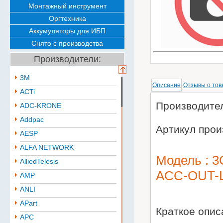
Монтажный инструмент
Оргтехника
Аккумуляторы для ИБП
Снято с производства
Производители:
3M
Описание
Отзывы о тов
ACTi
Производител
ADC-KRONE
Addpac
Артикул прои
AESP
ALFA NETWORK
Модель : 3G
AlliedTelesis
ACC-OUT-
AMP
ANLI
APart
Краткое опи
APC