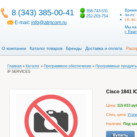
8 (343) 385-00-41
Время
358-743-531
пн-пт:
252-203-754
сб, вс
E-mail:
info@atmcom.ru
Мы на 
г. Ека
О компании
Каталог товаров
Бренды
Доставка и оплата
Расп
Главная
»
Каталог
»
Программное обеспечение
»
Программные продукт
IP SERVICES
Cisco 1841 
Цена:
115 033
ру
Спец. цена:
Уточ
Наличие:
Под за