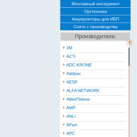
Монтажный инструмент
Оргтехника
Аккумуляторы для ИБП
Снято с производства
Производители:
3M
ACTi
ADC-KRONE
Addpac
AESP
ALFA NETWORK
AlliedTelesis
AMP
ANLI
APart
APC