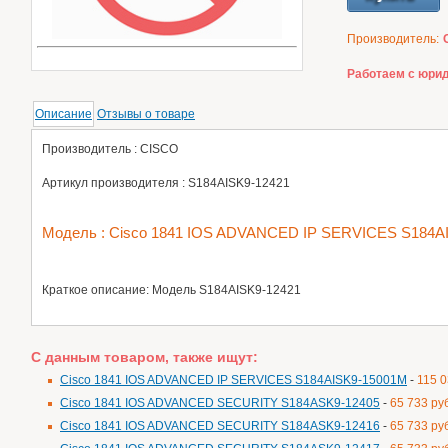
Производитель:
Работаем с юрид
Описание
Отзывы о товаре
Производитель : CISCO
Артикул производителя : S184AISK9-12421
Модель : Cisco 1841 IOS ADVANCED IP SERVICES S184A
Краткое описание: Модель S184AISK9-12421
С данным товаром, также ищут:
Cisco 1841 IOS ADVANCED IP SERVICES S184AISK9-15001M
-
115 0
Cisco 1841 IOS ADVANCED SECURITY S184ASK9-12405
-
65 733 ру
Cisco 1841 IOS ADVANCED SECURITY S184ASK9-12416
-
65 733 ру