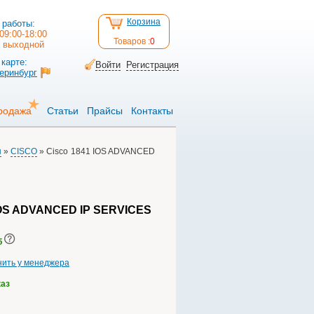
Корзина
 работы:
09:00-18:00
Товаров :
0
: выходной
карте:
Войти
Регистрация
теринбург
родажа
Статьи
Прайсы
Контакты
ы
»
CISCO
» Cisco 1841 IOS ADVANCED
IOS ADVANCED IP SERVICES
б
нить у менеджера
каз