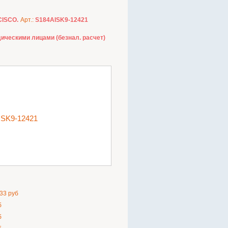
CISCO.
Арт.:
S184AISK9-12421
ическими лицами (безнал. расчет)
ISK9-12421
33 руб
б
б