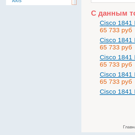
AXIS
Aten
С данным т
BAE
Cisco 184
Baselevel
65 733 руб
Bastion
Cisco 184
Belden
65 733 руб
B.B. Battery
Cisco 184
BoshSecurity
65 733 руб
cabletech
Cisco 184
Cablexpert
65 733 руб
CISCO
Cisco 184
Community
CONTEG
Cronyx
CSB
Главн
Cummins