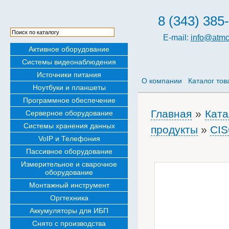
8 (343) 385
E-mail:
info@atmc
Активное оборудование
Системы видеонаблюдения
Источники питания
О компании
Каталог тов
Ноутбуки и планшеты
Программное обеспечение
Главная
»
Ката
Серверное оборудование
Системы хранения данных
продукты
»
CI
VoIP и Телефония
Пассивное оборудование
Измерительное и сварочное
оборудование
Монтажный инструмент
Оргтехника
Аккумуляторы для ИБП
Снято с производства