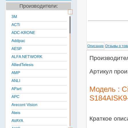
Производители:
3M
ACTi
ADC-KRONE
Addpac
Описание
Отзывы о тов
AESP
ALFA NETWORK
Производител
AlliedTelesis
Артикул прои
AMP
ANLI
Модель : 
APart
S184AISK9
APC
Arecont Vision
Ateis
Краткое опи
AVAYA