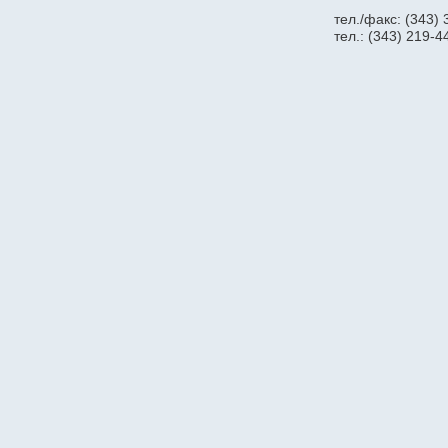
CyberPower
тел./факс: (343)
Dahua
тел.: (343) 219-4
Dell
Deutz
Daewoo
D-Link
Delta
Delta ИБП
Eaton Powerware
Ecovolt
EFFEKTA
Eltex
Emilink
Escene
Estap
Evada